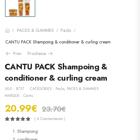
PACKS & GAMMES
Packs
/
/
/
CANTU PACK Shampoing & conditioner & curling cream
Prev
Prochaine
CANTU PACK Shampoing &
conditioner & curling cream
UGS :
8737
CATÉGORIES :
Packs
,
PACKS & GAMMES
MARQUE :
Cantu
20.99
€
23.70
€
( 4 Commentaires )
Shampoing
conditioner