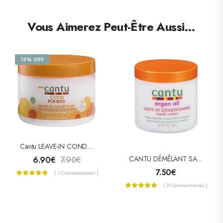
Vous Aimerez Peut-Être Aussi…
13% OFF
Cantu LEAVE-IN CONDITIONER FOR KIDS ( APRÈS-SHAMPOOING SANS RINÇAGE ENFANTS )
CANTU DÉMÊLANT SANS RINÇAGE ARGAN (LEAVE-IN CONDITIONING)
6.90
€
7.90
€
7.50
€
( 1 Commentaires )
( 3 Commentaires )