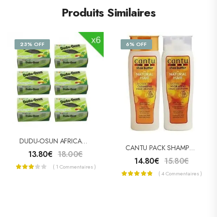
Produits Similaires
23% OFF
6% OFF
DUDU-OSUN AFRICAN BLACK SOAP – SAVON NOIR PACK 6
CANTU PACK SHAMPOOING & APRÈS-SHAMPOOING
13.80
€
18.00
€
14.80
€
15.80
€
( 1 Commentaires )
( 4 Commentaires )