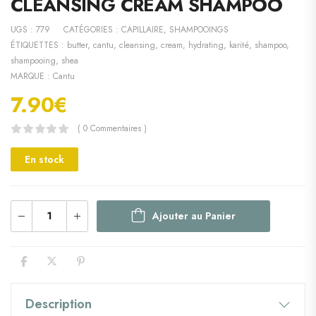
CLEANSING CREAM SHAMPOO
UGS :
779
CATÉGORIES :
CAPILLAIRE
,
SHAMPOOINGS
ÉTIQUETTES :
butter
,
cantu
,
cleansing
,
cream
,
hydrating
,
karité
,
shampoo
,
shampooing
,
shea
MARQUE :
Cantu
7.90
€
( 0 Commentaires )
En stock
Ajouter au Panier
Description