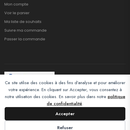
Mon compte
Voir le panier
Ma liste de souhaits
Suivre ma commande
Passer la commande
Ce site utilise des cookies à des fins d’analyse et pour améliorer
votre expérience. En cliquant sur Accepter, vous consentez à
Afroclass eCommerce © 2026. All Rights Reserved
notre utilisation des cookies. En savoir plus dans notre
politique
de confidentialité
.
Accepter
Refuser