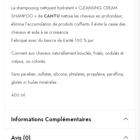
Le shampooing nettoyant hydratant « CLEANSING CREAM
SHAMPOO » de
CANTU
nettoie les cheveux en profondeur,
élimine l’accumulation de produits coiffants. Il évite la casse des
cheveux et aide à sa croissance.
Fabriqué avec du beurre de Karité 100 % pur
Convient aux cheveux naturellement bouclés, frisés, ondulés et
crépus, ou colorés.
Sans paraben, sulfates, silicone, phtalates, propylène, paraffine,
gluten ni huiles minérales.
400 ml
Informations Complémentaires
Avis (0)