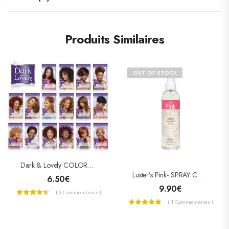
Produits Similaires
OUT OF STOCK
Dark & Lovely COLORATION PERMANENTE « NUTRITIVE INTENSE »
Luster’s Pink- SPRAY COIFFANT SPRITZ 236ML
6.50
€
9.90
€
( 3 Commentaires )
( 1 Commentaires )