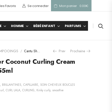
es Favoris
Se connecter
Mon panier
0.00
€
E
HOMME
BÉBÉ ENFANT
PARFUMS
AMPOOINGS
Cantu Shea Butter Coconut Curling Cream (Pour Boucler) 355ml
Prev
Prochaine
/
er Coconut Curling Cream
355ml
,
BRILLANTINES
,
CAPILLAIRE
,
SOIN CHEVEUX BOUCLES
url
,
CURL LALA
,
CURLING
,
Kinky curly
,
smoothie