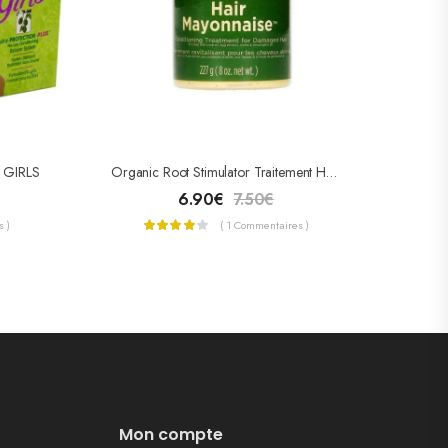
 GIRLS
Organic Root Stimulator Traitement Hair Mayonnaise 227g
6.90
€
7.50
€
 )
( 1 Commentaires )
Mon compte