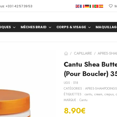
s: +33 1 42 57 39 53
M
UQUES
MÈCHES BRAID
CORPS & VISAGE
MAQUILLAG
CAPILLAIRE
APRES-SH
/
/
Cantu Shea Butt
(Pour Boucler) 
UGS :
518
CATÉGORIES :
APRES-SHAMPOOINGS
ÉTIQUETTES :
cantu
,
cream
,
crepus
,
c
MARQUE :
Cantu
8.90
€