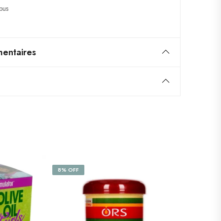
pus
entaires
8% OFF