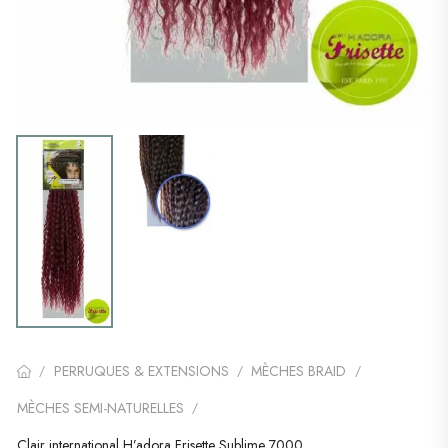
PERRUQUES & EXTENSIONS
MÈCHES BRAID
/
/
/
MÈCHES SEMI-NATURELLES
/
Clair international H’adora Frisette Sublime 7000