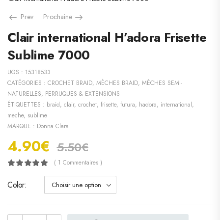
Prev
Prochaine
Clair international H’adora Frisette
Sublime 7000
UGS :
15318533
CATÉGORIES :
CROCHET BRAID
,
MÈCHES BRAID
,
MÈCHES SEMI-
NATURELLES
,
PERRUQUES & EXTENSIONS
ÉTIQUETTES :
braid
,
clair
,
crochet
,
frisette
,
futura
,
hadora
,
international
,
meche
,
sublime
MARQUE :
Donna Clara
4.90
€
5.50
€
( 1 Commentaires )
Color