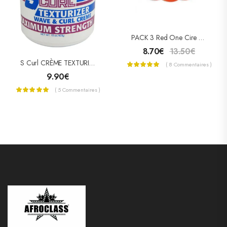
PACK 3 Red One Cire Capillaire Orange
8.70
€
13.50
€
S Curl CRÈME TEXTURIZER WAVE & CURL MAXIMUM STRENGHT
( 8 Commentaires )
9.90
€
( 5 Commentaires )