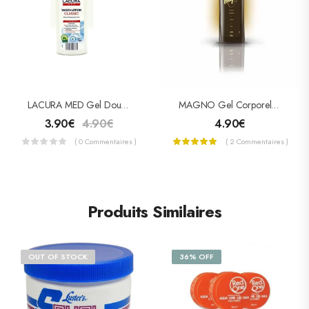
LACURA MED Gel Douche Classic 500ml
MAGNO Gel Corporel Pour Douche 550 Ml
3.90
€
4.90
€
4.90
€
( 0 Commentaires )
( 2 Commentaires )
Produits Similaires
OUT OF STOCK
36% OFF