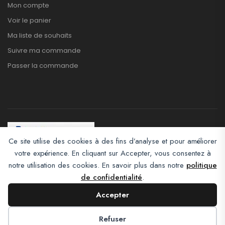
Mon compte
Voir le panier
Ma liste de souhaits
Suivre ma commande
Passer la commande
Ce site utilise des cookies à des fins d’analyse et pour améliorer
votre expérience. En cliquant sur Accepter, vous consentez à
Afroclass eCommerce © 2026. All Rights Reserved
notre utilisation des cookies. En savoir plus dans notre
politique
de confidentialité
.
Accepter
Refuser