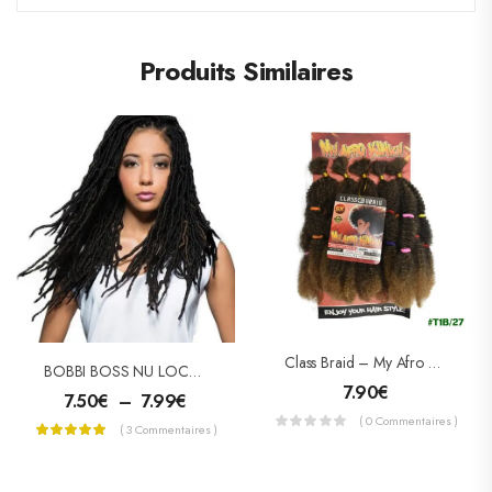
Produits Similaires
Class Braid – My Afro Kinky Bulk 24″
BOBBI BOSS NU LOCS Crochet 14 » – 18″
7.90
€
7.50
€
–
7.99
€
( 0 Commentaires )
( 3 Commentaires )