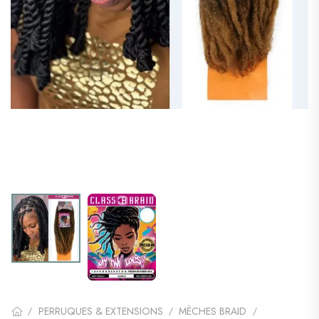
PERRUQUES & EXTENSIONS
MÈCHES BRAID
/
/
/