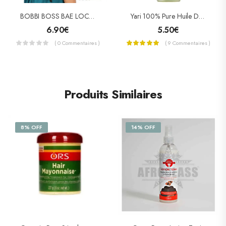
BOBBI BOSS BAE LOCS 20″
Yari 100% Pure Huile De Ricin (Castor Oil) 250 ML
6.90
€
5.50
€
( 0 Commentaires )
( 9 Commentaires )
Produits Similaires
8% OFF
14% OFF