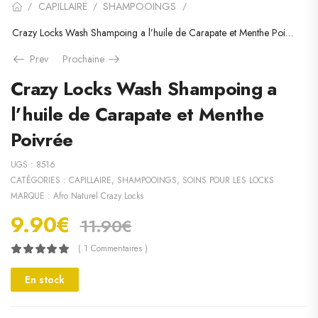
CAPILLAIRE
SHAMPOOINGS
/
/
/
Crazy Locks Wash Shampoing a l’huile de Carapate et Menthe Poivrée
Prev
Prochaine
Crazy Locks Wash Shampoing a
l’huile de Carapate et Menthe
Poivrée
UGS :
8516
CATÉGORIES :
CAPILLAIRE
,
SHAMPOOINGS
,
SOINS POUR LES LOCKS
MARQUE :
Afro Naturel Crazy Locks
9.90
€
11.90
€
( 1 Commentaires )
En stock