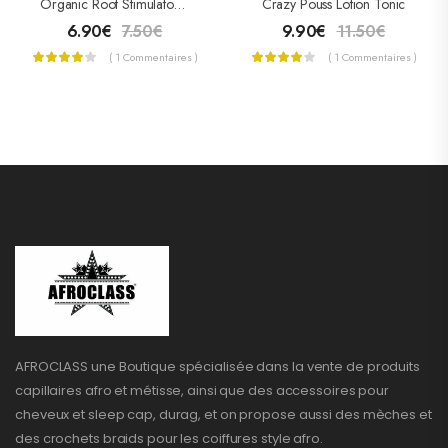
Organic Root Stimulator Traitement Hair Mayonnaise 227g
Crazy Pouss Lotion Tonic
6.90
€
7.50
€
9.90
€
11.50
€
( 1 Commentaires )
( 1 Commentaires )
AFROCLASS une Boutique spécialisée dans la vente de produits
capillaires afro et métisse, ainsi que des accessoires pour
cheveux et sleep cap, durag, et on propose aussi des mèches et
des crochets braids pour les coiffures style afro.