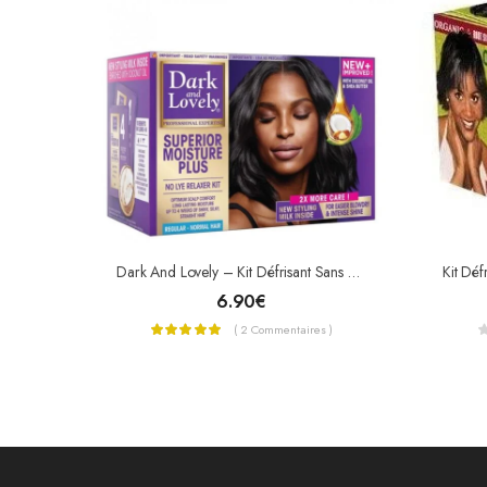
Dark And Lovely – Kit Défrisant Sans Soude Soin Démêlant Intense Plus Au Beurre De Karité
6.90
€
( 2 Commentaires )