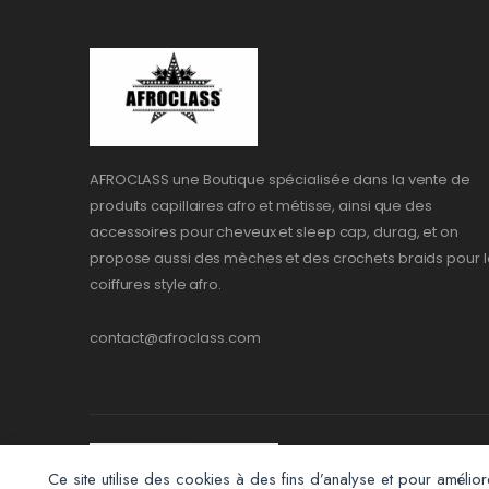
AFROCLASS une Boutique spécialisée dans la vente de
produits capillaires afro et métisse, ainsi que des
accessoires pour cheveux et sleep cap, durag, et on
propose aussi des mèches et des crochets braids pour l
coiffures style afro.
contact@afroclass.com
Ce site utilise des cookies à des fins d’analyse et pour amélior