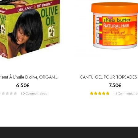
Kit Défrisant À L’huile D’olive, ORGANIC ROOT STIMULATOR
6.50
€
7.50
€
( 0 Commentaires )
( 4 Commentaires