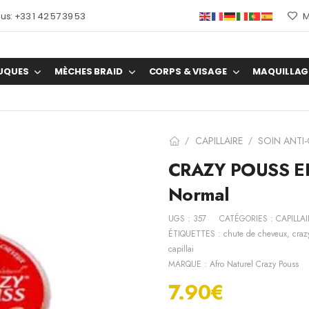
s: +33 1 42 57 39 53
M
UQUES
MÈCHES BRAID
CORPS & VISAGE
MAQUILLAG
CAPILLAIRE
SOIN ANTI
/
/
CRAZY POUSS EDGE
Normal
UGS :
357
CATÉGORIES :
CAPILLAI
ÉTIQUETTES :
chute de cheveux
,
craz
capillai
MARQUE :
Afro Naturel Crazy Pouss
7.90
€