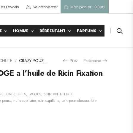
es Favoris
Se connecter
Mon panier
0.00
€
E
HOMME
BÉBÉ ENFANT
PARFUMS
-CHUTE
CRAZY POUSS EDGE a l’huile de Ricin Fixation Normal
Prev
Prochaine
/
 a l’huile de Ricin Fixation
RE
,
CIRES, GELS, LAQUES
,
SOIN ANTI-CHUTE
y pouss
,
huils capillaire
,
soin capillaire
,
soin pour cheveux lotin