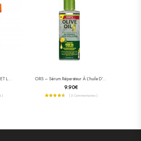
CANTU GEL POUR TORSADES ET LOCKS KARITE (TWIST & LOCK)
ORS – Sérum Réparateur À L’huile D’olive
9.90
€
 )
( 2 Commentaires )