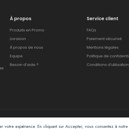
À propos
Service client
Produits en Promo
FAQs
Livraison
Paiement sécurisé
À propos de nous
Mentions légales
Equipe
Politique de confidenti
Besoin d’aide ?
Conditions d’utilisation
es
Afroclass eCommerce © 2026. All Rights Reserved
er votre expérience. En cliquant sur Accepter, vous consentez à notre 