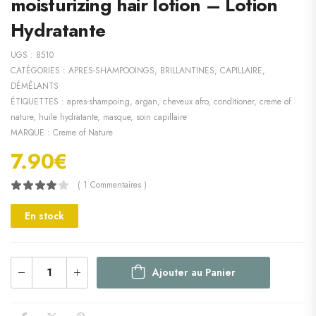
moisturizing hair lotion – Lotion
Hydratante
UGS :
8510
CATÉGORIES :
APRES-SHAMPOOINGS
,
BRILLANTINES
,
CAPILLAIRE
,
DÉMÊLANTS
ÉTIQUETTES :
apres-shampoing
,
argan
,
cheveux afro
,
conditioner
,
creme of
nature
,
huile hydratante
,
masque
,
soin capillaire
MARQUE :
Creme of Nature
7.90
€
( 1 Commentaires )
En stock
Ajouter au Panier