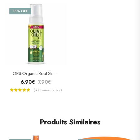
13% OFF
ORS Organic Root Stimulator Coconut & Olive Oil Wrap/Set Mousse 207 Ml
6.90
€
7.90
€
( 9 Commentaires )
Produits Similaires