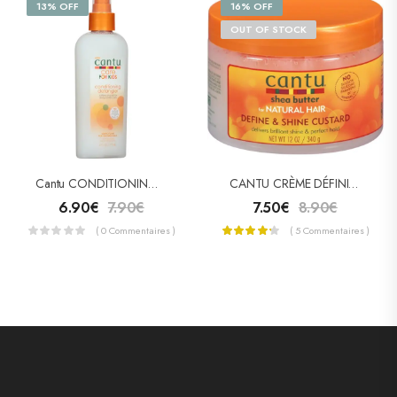
13% OFF
16% OFF
OUT OF STOCK
Cantu CONDITIONING DETANGLER FOR KIDS ( SPRAY DÉMÊLANT KARITE COCO MIEL)
CANTU CRÈME DÉFINITION & BRILLANCE BOUCLES (DEFINE & SHINE CUSTARD)
6.90
€
7.90
€
7.50
€
8.90
€
( 0 Commentaires )
( 5 Commentaires )