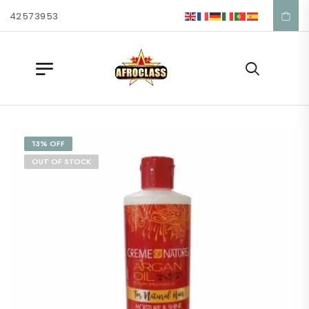
 42 57 39 53
13% OFF
OUT OF STOCK