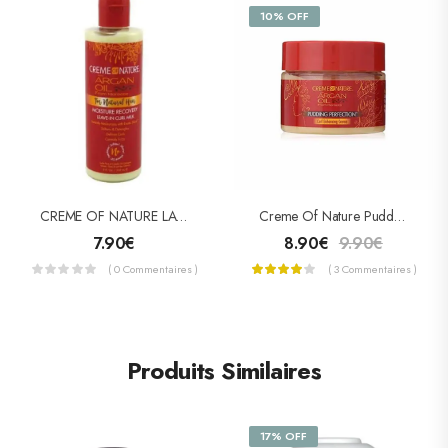
10% OFF
CREME OF NATURE LAIT POUR BOUCLES NOURRISSANT ARGAN (ARGAN CURL MILK)
Creme Of Nature Pudding Perfection Curl Enhancing Creme
7.90
€
8.90
€
9.90
€
( 0 Commentaires )
( 3 Commentaires )
Produits Similaires
17% OFF