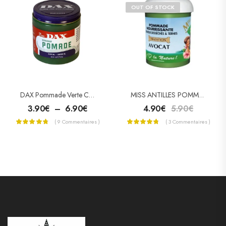
OUT OF STOCK
DAX Pommade Verte Cheveux Secs (Vegetable Oils)
MISS ANTILLES POMMADE CAPILLAIRE À L’AVOCAT 125ML
3.90
€
–
6.90
€
4.90
€
5.90
€
( 9 Commentaires )
( 3 Commentaires )