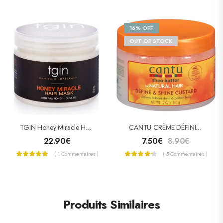
16% OFF
OUT OF STOCK
TGIN Honey Miracle Hair Mask (Masque Capillaire Miracle Au Miel)
CANTU CRÈME DÉFINITION & BRILLANCE BOUCLES (DEFINE & SHINE CUSTARD)
22.90
€
7.50
€
8.90
€
( 1 Commentaires )
( 5 Commentaires )
Produits Similaires