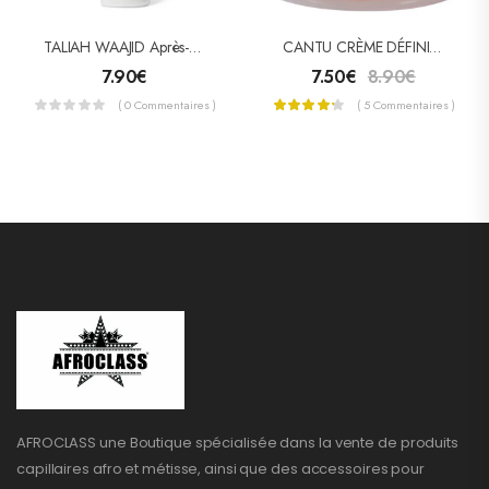
TALIAH WAAJID Après-Shampooing Sans Rinçage THE GREAT DETANGLER
CANTU CRÈME DÉFINITION & BRILLANCE BOUCLES (DEFINE & SHINE CUSTARD)
7.90
€
7.50
€
8.90
€
( 0 Commentaires )
( 5 Commentaires )
AFROCLASS une Boutique spécialisée dans la vente de produits
capillaires afro et métisse, ainsi que des accessoires pour