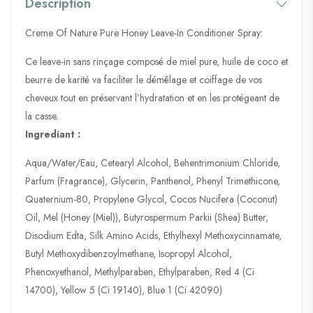
Description
Creme Of Nature Pure Honey Leave-In Conditioner Spray:
Ce leave-in sans rinçage composé de miel pure, huile de coco et
beurre de karité va faciliter le démêlage et coiffage de vos
cheveux tout en préservant l’hydratation et en les protégeant de
la casse.
Ingrediant :
Aqua/Water/Eau, Cetearyl Alcohol, Behentrimonium Chloride,
Parfum (Fragrance), Glycerin, Panthenol, Phenyl Trimethicone,
Quaternium-80, Propylene Glycol, Cocos Nucifera (Coconut)
Oil, Mel (Honey (Miel)), Butyrospermum Parkii (Shea) Butter,
Disodium Edta, Silk Amino Acids, Ethylhexyl Methoxycinnamate,
Butyl Methoxydibenzoylmethane, Isopropyl Alcohol,
Phenoxyethanol, Methylparaben, Ethylparaben, Red 4 (Ci
14700), Yellow 5 (Ci 19140), Blue 1 (Ci 42090)