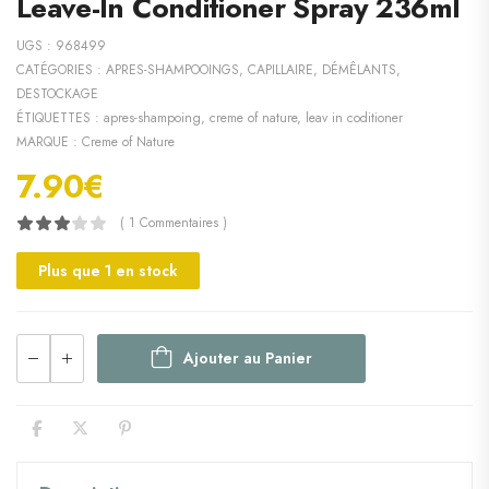
Leave-In Conditioner Spray 236ml
UGS :
968499
CATÉGORIES :
APRES-SHAMPOOINGS
,
CAPILLAIRE
,
DÉMÊLANTS
,
DESTOCKAGE
ÉTIQUETTES :
apres-shampoing
,
creme of nature
,
leav in coditioner
MARQUE :
Creme of Nature
7.90
€
( 1 Commentaires )
Plus que 1 en stock
Ajouter au Panier