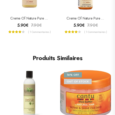
Creme Of Nature Pure Honey Démêlant Knot Away « DETANGLER » 236ml
Creme Of Nature Pure Honey Setting Lotion
5.90
€
7.90
€
5.90
€
7.90
€
( 1 Commentaires )
( 1 Commentaires )
Produits Similaires
16% OFF
OUT OF STOCK