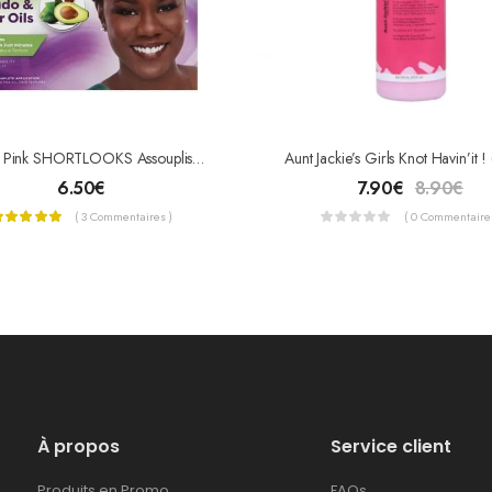
Luster’s Pink SHORTLOOKS Assouplissant
6.50
€
7.90
€
8.90
€
( 3 Commentaires )
( 0 Commentaires
À propos
Service client
Produits en Promo
FAQs