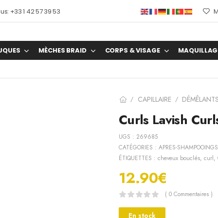
s: +33 1 42 57 39 53
M
UQUES
MÈCHES BRAID
CORPS & VISAGE
MAQUILLAG
CAPILLAIRE
DÉMÊLANT
/
/
Curls Lavish Curl
UGS :
269685
CATÉGORIES :
APRES-SHAMPOOINGS
ÉTIQUETTES :
cheveux bouclés
,
curl
,
12.90
€
( 0 Commentaires )
En stock