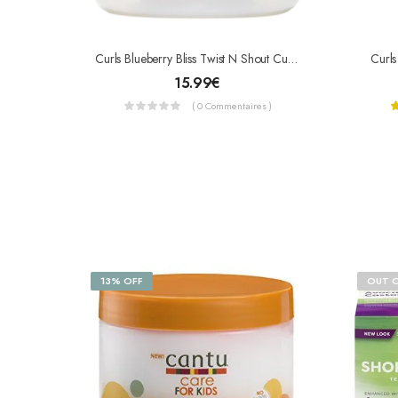
Curls Blueberry Bliss Twist N Shout Curl Cream 8oz
Curls
15.99
€
( 0 Commentaires )
13% OFF
OUT 