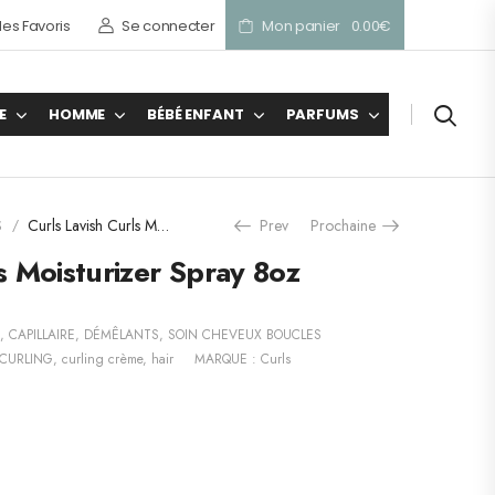
es Favoris
Se connecter
Mon panier
0.00
€
E
HOMME
BÉBÉ ENFANT
PARFUMS
S
Curls Lavish Curls Moisturizer Spray 8oz
Prev
Prochaine
/
s Moisturizer Spray 8oz
,
CAPILLAIRE
,
DÉMÊLANTS
,
SOIN CHEVEUX BOUCLES
CURLING
,
curling crème
,
hair
MARQUE :
Curls