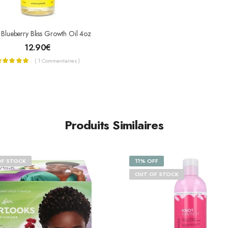
 Blueberry Bliss Growth Oil 4oz
12.90
€
( 1 Commentaires )
Produits Similaires
OF STOCK
11% OFF
OUT OF STOCK