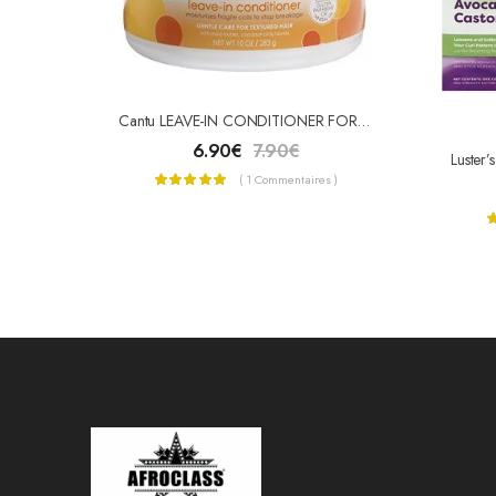
Cantu LEAVE-IN CONDITIONER FOR KIDS ( APRÈS-SHAMPOOING SANS RINÇAGE ENFANTS )
6.90
€
7.90
€
( 1 Commentaires )