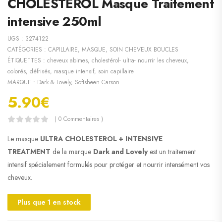
CHOLESTÉROL Masque Traitement
intensive 250ml
UGS :
3274122
CATÉGORIES :
CAPILLAIRE
,
MASQUE
,
SOIN CHEVEUX BOUCLES
ÉTIQUETTES :
cheveux abimes
,
cholestérol- ultra- nourrir les cheveux
,
colorés
,
défrisés
,
masque intensif
,
soin capillaire
MARQUE :
Dark & Lovely
,
Softsheen Carson
5.90
€
( 0 Commentaires )
Le masque
ULTRA CHOLESTEROL + INTENSIVE
TREATMENT
de la marque
Dark and Lovely
est un traitement
intensif spécialement formulés pour protéger et nourrir intensément vos
cheveux.
Plus que 1 en stock