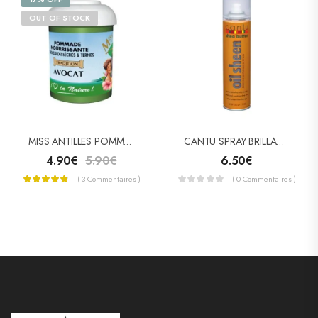
OUT OF STOCK
MISS ANTILLES POMMADE CAPILLAIRE À L’AVOCAT 125ML
CANTU SPRAY BRILLANCE BEURRE DE KARITÉ (OIL SHEEN)
4.90
€
5.90
€
6.50
€
( 3 Commentaires )
( 0 Commentaires )