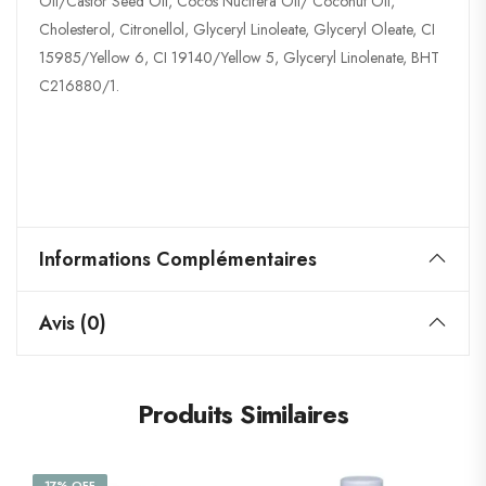
Oil/Castor Seed Oil, Cocos Nucifera Oil/ Coconut Oil,
Cholesterol, Citronellol, Glyceryl Linoleate, Glyceryl Oleate, CI
15985/Yellow 6, CI 19140/Yellow 5, Glyceryl Linolenate, BHT
C216880/1.
Informations Complémentaires
Avis (0)
Produits Similaires
17% OFF