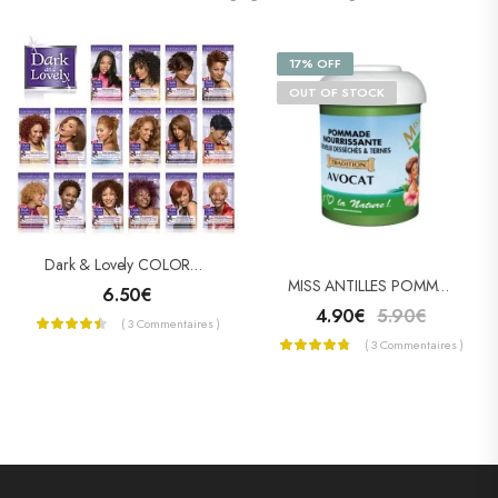
17% OFF
OUT OF STOCK
Dark & Lovely COLORATION PERMANENTE « NUTRITIVE INTENSE »
MISS ANTILLES POMMADE CAPILLAIRE À L’AVOCAT 125ML
6.50
€
4.90
€
5.90
€
( 3 Commentaires )
( 3 Commentaires )