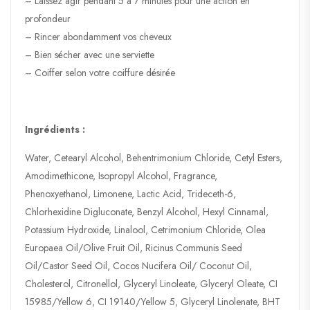
– Laissez agir pendant 5 à 7 minutes pour une action en
profondeur
– Rincer abondamment vos cheveux
– Bien sécher avec une serviette
– Coiffer selon votre coiffure désirée
Ingrédients :
Water, Cetearyl Alcohol, Behentrimonium Chloride, Cetyl Esters,
Amodimethicone, Isopropyl Alcohol, Fragrance,
Phenoxyethanol, Limonene, Lactic Acid, Trideceth-6,
Chlorhexidine Digluconate, Benzyl Alcohol, Hexyl Cinnamal,
Potassium Hydroxide, Linalool, Cetrimonium Chloride, Olea
Europaea Oil/Olive Fruit Oil, Ricinus Communis Seed
Oil/Castor Seed Oil, Cocos Nucifera Oil/ Coconut Oil,
Cholesterol, Citronellol, Glyceryl Linoleate, Glyceryl Oleate, CI
15985/Yellow 6, CI 19140/Yellow 5, Glyceryl Linolenate, BHT