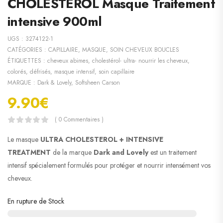
CHOLESTÉROL Masque Traitement
intensive 900ml
UGS :
3274122-1
CATÉGORIES :
CAPILLAIRE
,
MASQUE
,
SOIN CHEVEUX BOUCLES
ÉTIQUETTES :
cheveux abimes
,
cholestérol- ultra- nourrir les cheveux
,
colorés
,
défrisés
,
masque intensif
,
soin capillaire
MARQUE :
Dark & Lovely
,
Softsheen Carson
9.90
€
( 0 Commentaires )
Le masque
ULTRA CHOLESTEROL + INTENSIVE
TREATMENT
de la marque
Dark and Lovely
est un traitement
intensif spécialement formulés pour protéger et nourrir intensément vos
cheveux.
En rupture de Stock