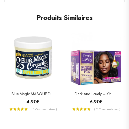
Produits Similaires
Blue Magic MASQUE DE CROISSANCE SUPER SURE GRO
Dark And Lovely – Kit Défrisant Sans Soude Soin Démêlant Intense Plus Au Beurre De Karité
4.90
€
6.90
€
( 1 Commentaires )
( 2 Commentaires )