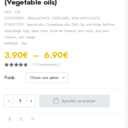
(Vegetable oils)
UGS :
125
CATÉGORIES :
BRILLANTINES
,
CAPILLAIRE
,
SOIN ANTI-CHUTE
ÉTIQUETTES :
beauté afro
,
Cosmetique afro
,
DAX
,
fair and white
,
fertilizer
,
maquillage
,
mgc
,
peau noire
,
shute de cheveux
,
soin corps
,
soin pour
cheveux
,
soin visage
MARQUE :
Dax
3.90
€
–
6.90
€
( 9 Commentaires )
Poids
Ajouter au panier