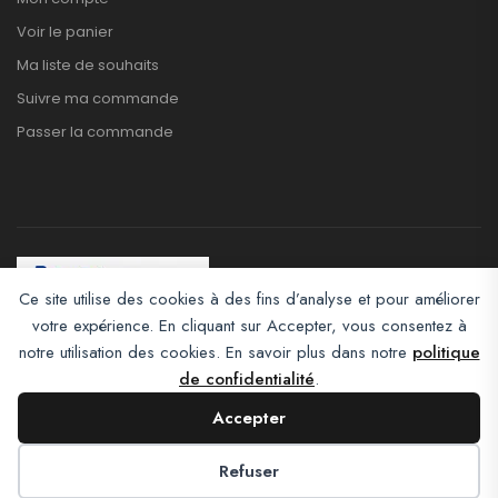
Voir le panier
Ma liste de souhaits
Suivre ma commande
Passer la commande
Ce site utilise des cookies à des fins d’analyse et pour améliorer
votre expérience. En cliquant sur Accepter, vous consentez à
Afroclass eCommerce © 2026. All Rights Reserved
notre utilisation des cookies. En savoir plus dans notre
politique
de confidentialité
.
Accepter
Refuser