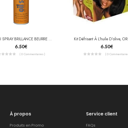
CANTU SPRAY BRILLANCE BEURRE DE KARITÉ (OIL SHEEN)
6.50
€
6.50
€
( 0 Commentaires )
( 0 Commentaires
À propos
Service client
Produits en Promo
FAQs