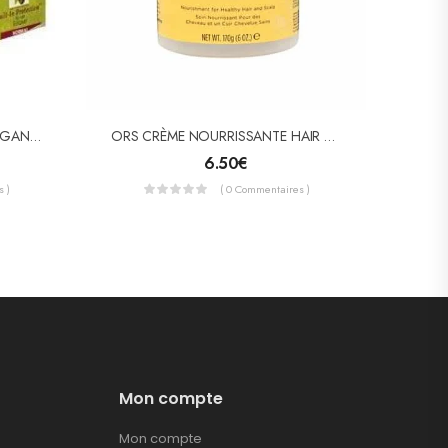
Kit Défrisant À L’huile D’olive, ORGANIC ROOT STIMULATOR
ORS CRÈME NOURRISSANTE HAIR FERTILIZER
6.50
€
 )
( 0 Commentaires )
Mon compte
Mon compte