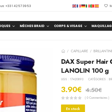
s: +33 1 42 57 39 53
M
UQUES
MÈCHES BRAID
CORPS & VISAGE
MAQUILLAG
CAPILLAIRE
BRILLANTIN
/
/
DAX Super Hair 
LANOLIN 100 g
UGS :
17420893
CATÉGORIES :
BR
3.90
€
4.50
€
( 0 Commentaires )
En stock