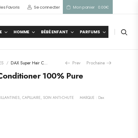
es Favoris
Se connecter
Mon panier
0.00
€
E
HOMME
BÉBÉ ENFANT
PARFUMS
ES
DAX Super Hair Conditioner 100% Pure LANOLIN 100 g
Prev
Prochaine
/
Conditioner 100% Pure
ILLANTINES
,
CAPILLAIRE
,
SOIN ANTI-CHUTE
MARQUE :
Dax