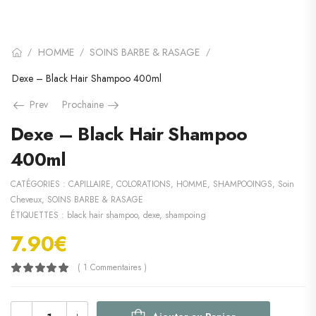
HOMME
SOINS BARBE & RASAGE
/
/
/
Dexe – Black Hair Shampoo 400ml
Prev
Prochaine
Dexe – Black Hair Shampoo
400ml
CATÉGORIES :
CAPILLAIRE
,
COLORATIONS
,
HOMME
,
SHAMPOOINGS
,
Soin
Cheveux
,
SOINS BARBE & RASAGE
ÉTIQUETTES :
black hair shampoo
,
dexe
,
shampoing
7.90
€
( 1 Commentaires )