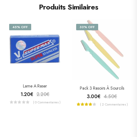
Produits Similaires
45% OFF
33% OFF
Lame A Raser
Pack 3 Rasoirs À Sourcils
1.20
€
2.20
€
3.00
€
4.50
€
( 0 Commentaires )
( 2 Commentaires )