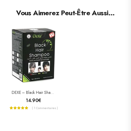
Vous Aimerez Peut-Être Aussi…
DEXE – Black Hair Shampoo Shampoing Colorant En Noir X 10 Sac 25ml
14.90
€
( 1 Commentaires )