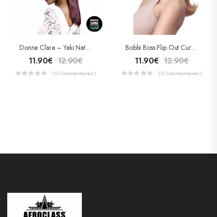
Donna Clara – Yaki Natural Combi
Bobbi Boss Flip Out Curl 10″ (Queue De Cheval)
11.90
€
12.90
€
11.90
€
12.90
€
( 0 Commentaires )
( 0 Commentaires )