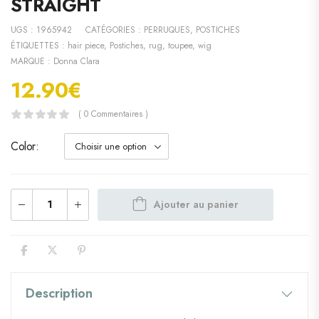
STRAIGHT
UGS :
1965942
CATÉGORIES :
PERRUQUES
,
POSTICHES
ÉTIQUETTES :
hair piece
,
Postiches
,
rug
,
toupee
,
wig
MARQUE :
Donna Clara
12.90
€
( 0 Commentaires )
Color
Ajouter au panier
Description