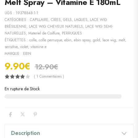
Melt Spray – Vitamine E 180mL
UGS :
19378848-1-1
CATÉGORIES :
CAPILLAIRE
,
CIRES, GELS, LAQUES
,
LACE WIG
BRÉSILIENNE
,
LACE WIG CHEVEUX NATURELS
,
LACE WIG SEMI-
NATURELLES
,
Materiel de Coiffure
,
PERRUQUES
ÉTIQUETTES :
colle
,
colle perruque
,
ebin
,
ebin spray
,
gold
,
lace wig
,
melt
,
sensitive
,
violet
,
vitamine e
MARQUE :
EBIN
9.90
€
12.90
€
( 1 Commentaires )
En rupture de Stock
Description