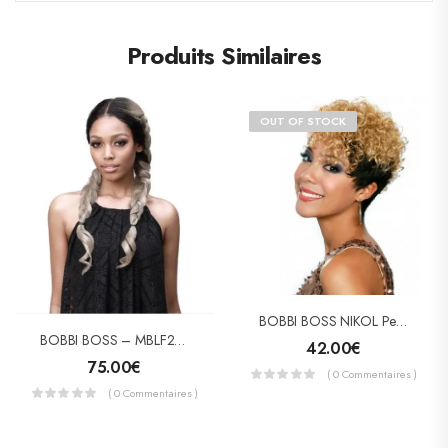
Produits Similaires
OUT OF STOCK
BOBBI BOSS NIKOL Perruque Semi-Naturelle
BOBBI BOSS – MBLF230 SANA Human Hair Blend Lace Extreme Wig
42.00
€
75.00
€
( 0 Commentaires )
( 0 Commentaires )