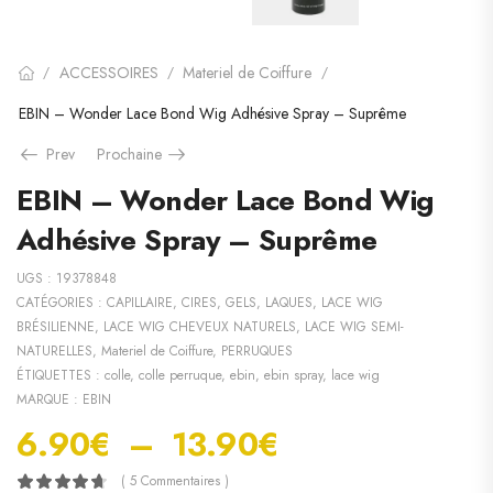
ACCESSOIRES
Materiel de Coiffure
/
/
/
EBIN – Wonder Lace Bond Wig Adhésive Spray – Suprême
Prev
Prochaine
EBIN – Wonder Lace Bond Wig
Adhésive Spray – Suprême
UGS :
19378848
CATÉGORIES :
CAPILLAIRE
,
CIRES, GELS, LAQUES
,
LACE WIG
BRÉSILIENNE
,
LACE WIG CHEVEUX NATURELS
,
LACE WIG SEMI-
NATURELLES
,
Materiel de Coiffure
,
PERRUQUES
ÉTIQUETTES :
colle
,
colle perruque
,
ebin
,
ebin spray
,
lace wig
MARQUE :
EBIN
6.90
€
–
13.90
€
( 5 Commentaires )