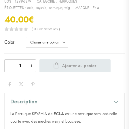
UGS :
12996379
CATÉGORIE :
PERRUQUES
ÉTIQUETTES :
ecla
,
keyshia
,
perruque
,
wig
MARQUE :
Ecla
40.00
€
( 0 Commentaires )
Color
Ajouter au panier
Description
La Perruque KEYSHIA de
ECLA
est une perruque semi-naturelle
courte avec des mèches wavy et bouclées.