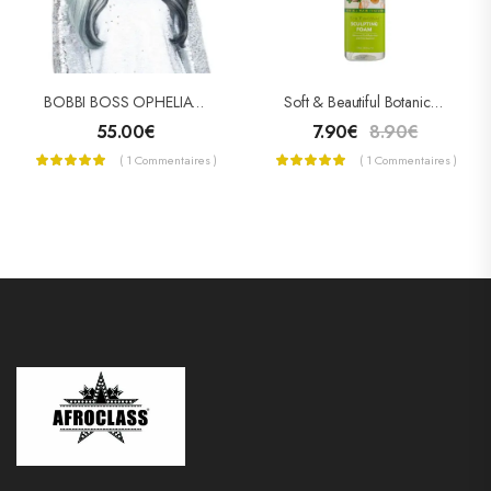
BOBBI BOSS OPHELIA Perruque Lace Frontale
Soft & Beautiful Botanicals Mousse Coiffante 251ml
55.00
€
7.90
€
8.90
€
( 1 Commentaires )
( 1 Commentaires )