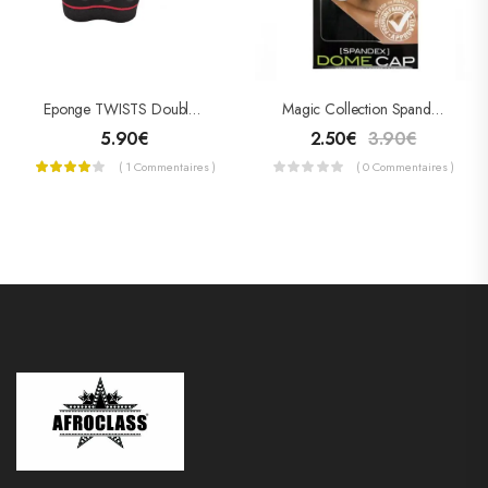
Eponge TWISTS Double Face (grand Format)
Magic Collection Spandex Dome Cap
5.90
€
2.50
€
3.90
€
( 1 Commentaires )
( 0 Commentaires )