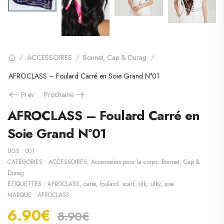
ACCESSOIRES
Bonnet, Cap & Durag
/
/
/
AFROCLASS – Foulard Carré en Soie Grand N°01
Prev
Prochaine
AFROCLASS – Foulard Carré en
Soie Grand N°01
UGS :
001
CATÉGORIES :
ACCESSOIRES
,
Accessoires pour le corps
,
Bonnet, Cap &
Durag
ÉTIQUETTES :
AFROCLASS
,
carre
,
foulard
,
scarf
,
silk
,
silky
,
soie
MARQUE :
AFROCLASS
6.90
€
8.90
€