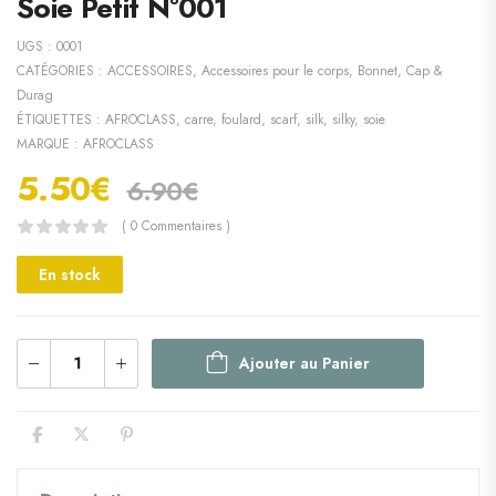
Soie Petit N°001
UGS :
0001
CATÉGORIES :
ACCESSOIRES
,
Accessoires pour le corps
,
Bonnet, Cap &
Durag
ÉTIQUETTES :
AFROCLASS
,
carre
,
foulard
,
scarf
,
silk
,
silky
,
soie
MARQUE :
AFROCLASS
5.50
€
6.90
€
( 0 Commentaires )
En stock
Ajouter au Panier