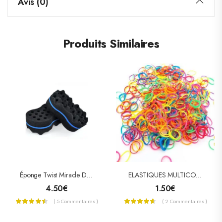
Avis (0)
Produits Similaires
Éponge Twist Miracle Double Face (petit Format)
ELASTIQUES MULTICOULEURS
4.50
€
1.50
€
( 5 Commentaires )
( 2 Commentaires )