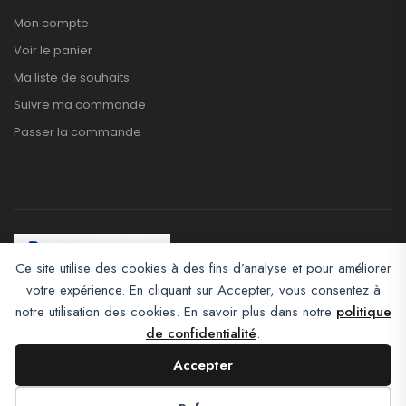
Mon compte
Voir le panier
Ma liste de souhaits
Suivre ma commande
Passer la commande
Ce site utilise des cookies à des fins d’analyse et pour améliorer
votre expérience. En cliquant sur Accepter, vous consentez à
Afroclass eCommerce © 2026. All Rights Reserved
notre utilisation des cookies. En savoir plus dans notre
politique
de confidentialité
.
Accepter