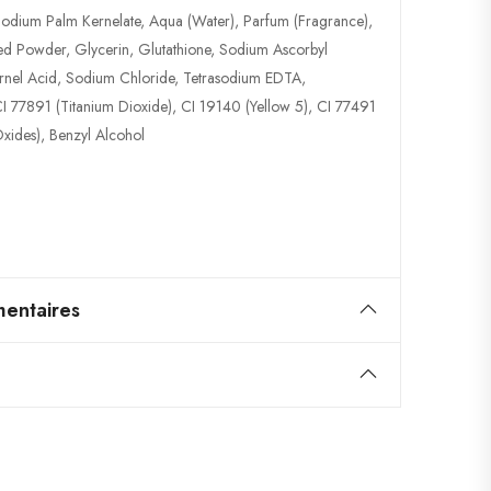
Sodium Palm Kernelate, Aqua (Water), Parfum (Fragrance),
ed Powder, Glycerin, Glutathione, Sodium Ascorbyl
rnel Acid, Sodium Chloride, Tetrasodium EDTA,
CI 77891 (Titanium Dioxide), CI 19140 (Yellow 5), CI 77491
Oxides), Benzyl Alcohol
entaires