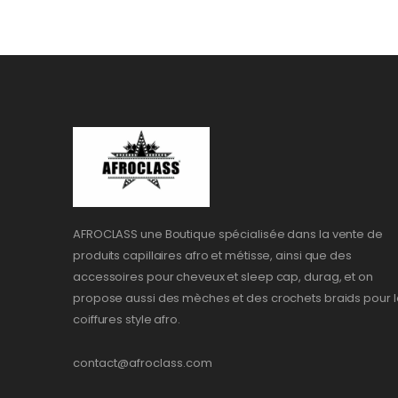
AFROCLASS une Boutique spécialisée dans la vente de
produits capillaires afro et métisse, ainsi que des
accessoires pour cheveux et sleep cap, durag, et on
propose aussi des mèches et des crochets braids pour l
coiffures style afro.
contact@afroclass.com