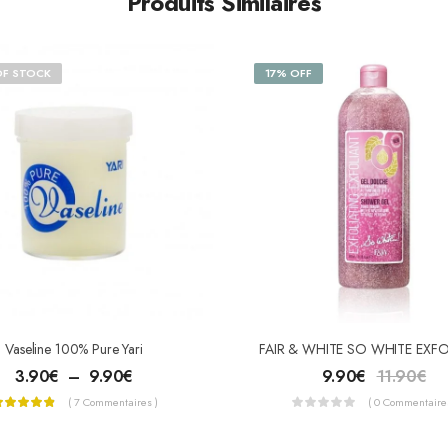
Produits Similaires
OF STOCK
17% OFF
Vaseline 100% Pure Yari
3.90
€
–
9.90
€
9.90
€
11.90
€
( 7 Commentaires )
( 0 Commentaires