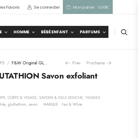
es Favoris
Se connecter
Mon panier
0.00
€
E
HOMME
BÉBÉ ENFANT
PARFUMS
PS
F&W Original GLUTATHION Savon exfoliant extra
Prev
Prochaine
/
UTATHION Savon exfoliant
RPS
,
CORPS & VISAGE
,
SAVONS & GELS DOUCHE
,
VISAGES
hite
,
gluthathion
,
savon
MARQUE :
Fair & White