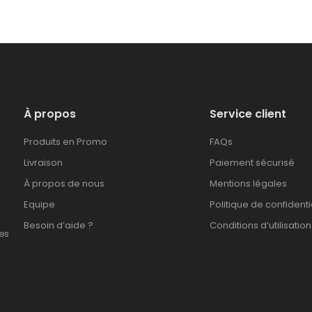
À propos
Service client
Produits en Promo
FAQs
Livraison
Paiement sécurisé
À propos de nous
Mentions légales
Equipe
Politique de confidenti
Besoin d’aide ?
Conditions d’utilisation
es