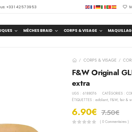
s: +33 1 42 57 39 53
M
UQUES
MÈCHES BRAID
CORPS & VISAGE
MAQUILLAG
CORPS & VISAGE
COR
/
/
F&W Original GL
extra
UGS :
6188076
CATÉGORIES :
CO
ÉTIQUETTES :
exfoliant
,
F&W
,
fair & w
6.90
€
7.50
€
( 0 Commentaires )