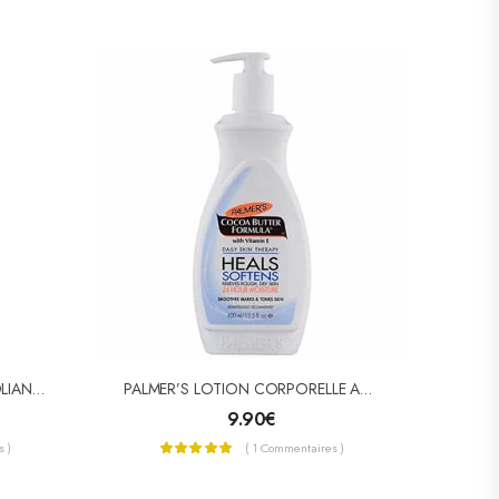
FAIR & WHITE SO WHITE EXFOLIANT Gel Douche Gommage Tonique 940ml
PALMER’S LOTION CORPORELLE AU BEURRE DE CACAO 400ML
9.90
€
 )
( 1 Commentaires )