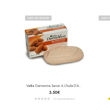
OUT OF STOCK
OUT 
Vatika Dermoviva Savon A L’huile D’Amande 115g
3.50
€
( 0 Commentaires )