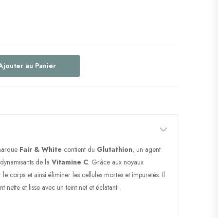
Ajouter au Panier
 marque
Fair & White
contient du
Glutathion
, un agent
s dynamisants de la
Vitamine C
. Grâce aux noyaux
r le corps et ainsi éliminer les cellules mortes et impuretés. Il
nette et lisse avec un teint net et éclatant.