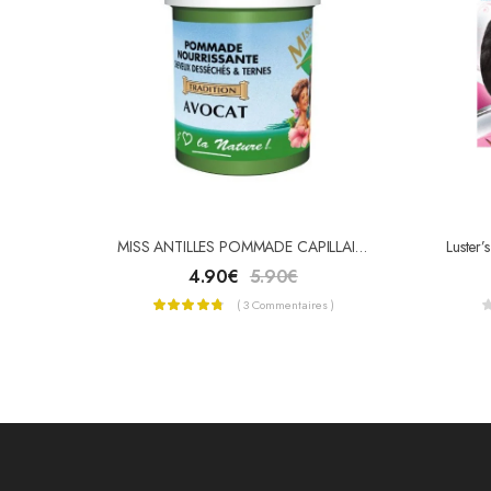
MISS ANTILLES POMMADE CAPILLAIRE À L’AVOCAT 125ML
4.90
€
5.90
€
( 3 Commentaires )