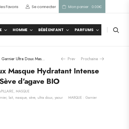
es Favoris
Se connecter
Mon panier
0.00
€
E
HOMME
BÉBÉ ENFANT
PARFUMS
Garnier Ultra Doux Masque Hydratant Intense Lait d’Amande & Sève d’agave BIO
Prev
Prochaine
ux Masque Hydratant Intense
 Sève d’agave BIO
PILLAIRE
,
MASQUE
rnier
,
lait
,
masque
,
sève
,
ultra doux
,
yaour
MARQUE :
Garnier