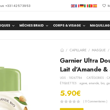
s: +33 1 42 57 39 53
M
UQUES
MÈCHES BRAID
CORPS & VISAGE
MAQUILLAG
CAPILLAIRE
MASQUE
/
/
/
Garnier Ultra Do
Lait d’Amande &
UGS :
18267784
CATÉGORIES :
CA
ÉTIQUETTES :
agave
,
amande
,
bio
,
ga
5.90
€
( 0 Commentaires )