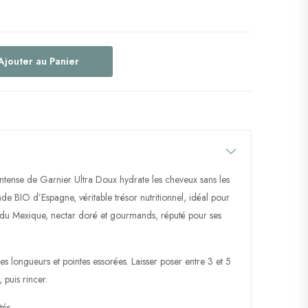
Ajouter au Panier
Intense de Garnier Ultra Doux hydrate les cheveux sans les
ande BIO d’Espagne, véritable trésor nutritionnel, idéal pour
o du Mexique, nectar doré et gourmands, réputé pour ses
s longueurs et pointes essorées. Laisser poser entre 3 et 5
 puis rincer.
tés