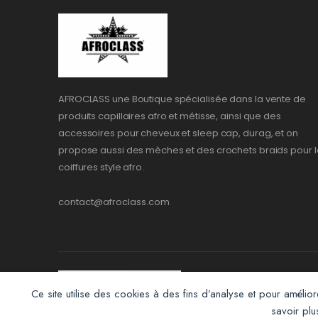
AFROCLASS une Boutique spécialisée dans la vente de
produits capillaires afro et métisse, ainsi que des
accessoires pour cheveux et sleep cap, durag, et on
propose aussi des mèches et des crochets braids pour l
coiffures style afro.
contact@afroclass.com
Ce site utilise des cookies à des fins d’analyse et pour amélior
savoir pl