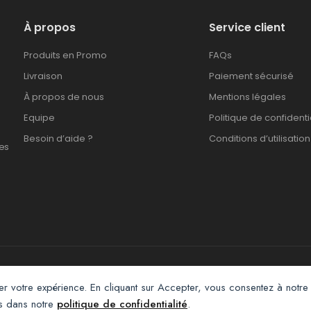
À propos
Service client
Produits en Promo
FAQs
Livraison
Paiement sécurisé
À propos de nous
Mentions légales
Equipe
Politique de confidenti
Besoin d’aide ?
Conditions d’utilisation
es
Afroclass eCommerce © 2026. All Rights Reserved
er votre expérience. En cliquant sur Accepter, vous consentez à notre 
us dans notre
politique de confidentialité
.