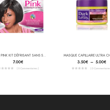
Luster’s PINK KIT DÉFRISANT SANS SOUDE SUPER
7.00
€
3.50
€
–
5.00
€
( 0 Commentaires )
( 0 Commentaires