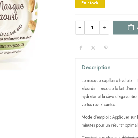
En stock
Description
Le masque capillaire hydratant 
alourdir. Il associe le lait d’am
hydrater et la sève d’agave Bi
vertus revitalisantes.
Mode d’emploi : Appliquer sur le
minutes pour un résultat optimal,
Convient aux cheveux déshydra