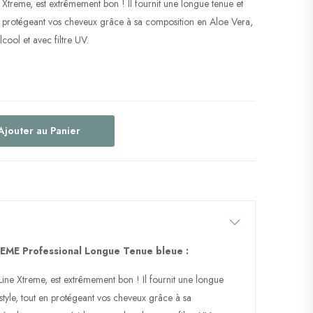
 Xtreme, est extrêmement bon ! Il fournit une longue tenue et
en protégeant vos cheveux grâce à sa composition en Aloe Vera,
lcool et avec filtre UV.
Ajouter au Panier
EME Professional Longue Tenue bleue :
Line Xtreme, est extrêmement bon ! Il fournit une longue
style, tout en protégeant vos cheveux grâce à sa