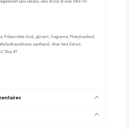
 également sans résidus, sans alcool et avec filtre UV.
e, Polyacrylate Acid, glycerin, fragrance, Phenylcarbinol,
thylisothiazolinone, panthenol, Aloe Vera Extract,
&C Blue #1
entaires