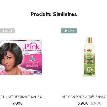
Produits Similaires
OF STOCK
14% OFF
Luster’s PINK KIT DÉFRISANT SANS SOUDE SUPER
7.00
€
5.90
€
6.90
€