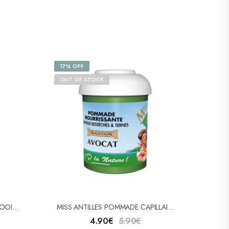
17% OFF
OUT OF STOCK
AFRICAN PRIDE APRÈS-SHAMPOOING OLIVE MIRACLE 355ml
MISS ANTILLES POMMADE CAPILLAIRE À L’AVOCAT 125ML
4.90
€
5.90
€