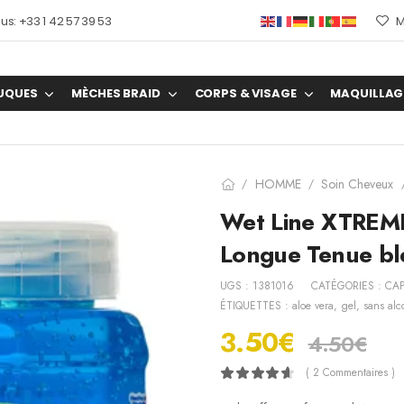
s: +33 1 42 57 39 53
M
UQUES
MÈCHES BRAID
CORPS & VISAGE
MAQUILLAG
HOMME
Soin Cheveux
/
/
Wet Line XTREME 
Longue Tenue b
UGS :
1381016
CATÉGORIES :
CAP
ÉTIQUETTES :
aloe vera
,
gel
,
sans alc
3.50
€
4.50
€
( 2 Commentaires )