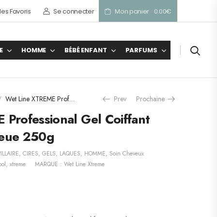
es Favoris
Se connecter
Mon panier
0.00
€
E
HOMME
BÉBÉ ENFANT
PARFUMS
Wet Line XTREME Professional Gel Coiffant Longue Tenue bleue 250g
Prev
Prochaine
/
Professional Gel Coiffant
leue 250g
ILLAIRE
,
CIRES, GELS, LAQUES
,
HOMME
,
Soin Cheveux
ool
,
xtreme
MARQUE :
Wet Line Xtreme