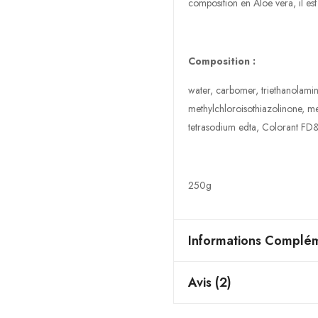
composition en Aloe vera, il est
Composition :
water, carbomer, triethanolamin
methylchloroisothiazolinone, me
tetrasodium edta, Colorant FD
250g
Informations Complém
Avis (2)