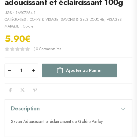
adoucissant et éclaircissant 100g
UGS :
16907264-1
CATÉGORIES :
CORPS & VISAGE
,
SAVONS & GELS DOUCHE
,
VISAGES
MARQUE :
Goldie
5.90
€
( 0 Commentaires )
Ajouter au Panier
Description
Savon Adoucissant et éclaircissant de Goldie Parley