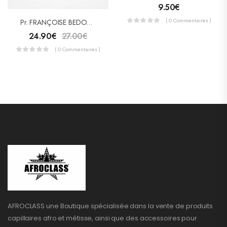
9.50
€
( 0 Commentaires )
Pr. FRANÇOISE BEDON SAVON Gommant – Exfoliant « ROYAL »
24.90
€
27.00
€
( 0 Commentaires )
AFROCLASS une Boutique spécialisée dans la vente de produits
capillaires afro et métisse, ainsi que des accessoires pour