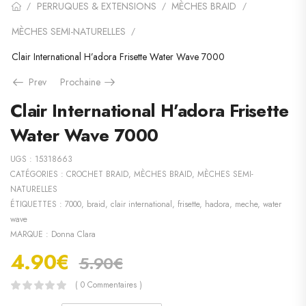
PERRUQUES & EXTENSIONS
MÈCHES BRAID
/
/
/
MÈCHES SEMI-NATURELLES
/
Clair International H’adora Frisette Water Wave 7000
Prev
Prochaine
Clair International H’adora Frisette
Water Wave 7000
UGS :
15318663
CATÉGORIES :
CROCHET BRAID
,
MÈCHES BRAID
,
MÈCHES SEMI-
NATURELLES
ÉTIQUETTES :
7000
,
braid
,
clair international
,
frisette
,
hadora
,
meche
,
water
wave
MARQUE :
Donna Clara
4.90
€
5.90
€
( 0 Commentaires )