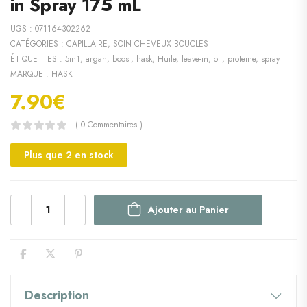
in Spray 175 mL
UGS :
071164302262
CATÉGORIES :
CAPILLAIRE
,
SOIN CHEVEUX BOUCLES
ÉTIQUETTES :
5in1
,
argan
,
boost
,
hask
,
Huile
,
leave-in
,
oil
,
proteine
,
spray
MARQUE :
HASK
7.90
€
( 0 Commentaires )
Plus que 2 en stock
Ajouter au Panier
Description