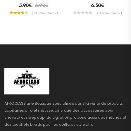
5.90
€
6.90
€
6.50
€
( 1 Commentaires )
( 0 Commentaires )
AFROCLASS une Boutique spécialisée dans la vente de produits
capillaires afro et métisse, ainsi que des accessoires pour
cheveux et sleep cap, durag, et on propose aussi des mèches et
des crochets braids pour les coiffures style afro.