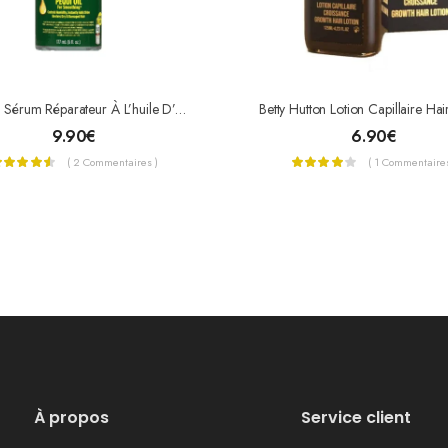
ORS – Sérum Réparateur À L’huile D’olive
9.90
€
6.90
€
( 2 Commentaires )
( 1 Commentaires
À propos
Service client