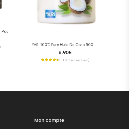
Betty Hutton Lotion Capillaire Hair Pouss Plus 100ml
YARI 100% Pure Huile De Coco 500ml « Pot »
 )
6.90
€
( 8 Commentaires )
Mon compte