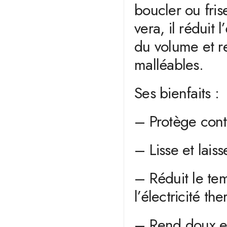
boucler ou fris
vera, il réduit 
du volume et r
malléables.
Ses bienfaits :
– Protège contr
– Lisse et laiss
– Réduit le te
l’électricité th
– Rend doux e