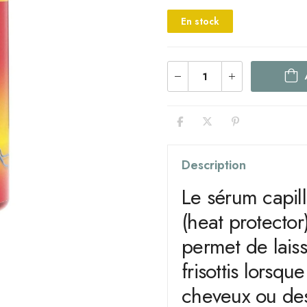
En stock
Description
Le sérum capill
(heat protecto
permet de laisse
frisottis lorsqu
cheveux ou des 