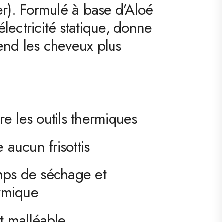
er). Formulé à base d’Aloé
l’électricité statique, donne
end les cheveux plus
e les outils thermiques
e aucun frisottis
mps de séchage et
ermique
t malléable