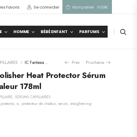
es Favoris
Se connecter
Mon panier
0.00
€
E
HOMME
BÉBÉ ENFANT
PARFUMS
ILLAIRES
IC Fantasia Hair Polisher Heat Protector Sérum protecteur de chaleur 178ml
Prev
Prochaine
/
Polisher Heat Protector Sérum
aleur 178ml
ILLAIRE
,
SERUMS CAPILLAIRES
 protector
,
ic
,
protecteur de chaleur
,
serum
,
straightening