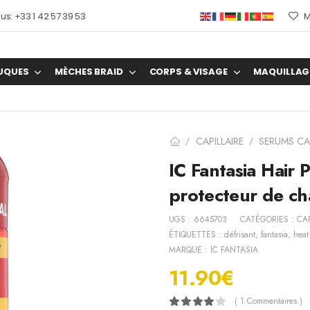
s: +33 1 42 57 39 53
M
UQUES
MÈCHES BRAID
CORPS & VISAGE
MAQUILLAG
CAPILLAIRE
SERUMS CAP
/
/
IC Fantasia Hair 
protecteur de ch
UGS :
6645703
CATÉGORIES :
CAP
ÉTIQUETTES :
défrisant
,
fantasia
,
heat
MARQUE :
IC FANTASIA
11.90
€
( 1 Commentaires )