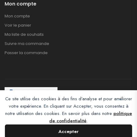
Mon compte
Mon compte
Voir le panier
Ma liste de souhaits
Suivre ma commande
Passer la commande
Ce site utilise des cookies à des fins d’analyse et pour améliorer
votre expérience. En cliquant sur Accepter, vous consentez à
Afroclass eCommerce © 2026. All Rights Reserved
notre utilisation des cookies. En savoir plus dans notre
politique
de confidentialité
.
Accepter