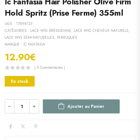
Ic Fantasia Hair Polisher Olive Firm
Hold Spritz (Prise Ferme) 355ml
UGS :
17898137
CATÉGORIES :
LACE WIG BRÉSILIENNE
,
LACE WIG CHEVEUX NATURELS
,
LACE WIG SEMI-NATURELLES
,
PERRUQUES
MARQUE :
IC FANTASIA
12.90
€
( 0 Commentaires )
En stock
Ajouter au Panier