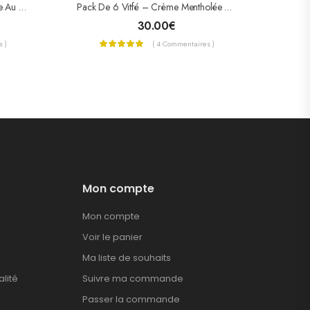
Queen Elisabeth – Lait Corporelle Au Beurre De Cacao – Cocoa Butter Lotion 800 ML
Pack De 6 Vitfé – Crème Mentholée Pour Douleurs Super Powerful
30.00
€
 )
( 4 Commentaires )
Mon compte
Mon compte
Voir le panier
Ma liste de souhaits
alité
Suivre ma commande
Passer la commande