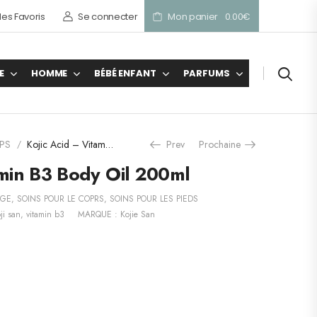
es Favoris
Se connecter
Mon panier
0.00
€
E
HOMME
BÉBÉ ENFANT
PARFUMS
PS
Kojic Acid – Vitamin B3 Body Oil 200ml
Prev
Prochaine
/
amin B3 Body Oil 200ml
AGE
,
SOINS POUR LE COPRS
,
SOINS POUR LES PIEDS
ji san
,
vitamin b3
MARQUE :
Kojie San