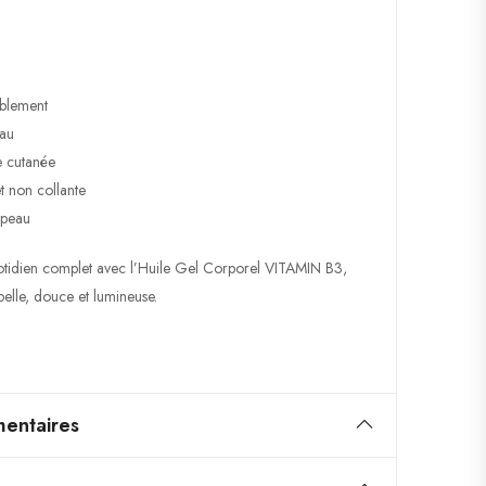
ablement
eau
e cutanée
t non collante
 peau
otidien complet avec l’Huile Gel Corporel VITAMIN B3,
belle, douce et lumineuse.
entaires