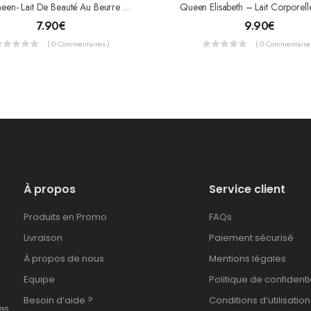
Ever Sheen- Lait De Beauté Au Beurre De Cacao – Cocoa Butter Lotion 500 ML
7.90
€
9.90
€
( 0 Commentaires )
( 0 Commentaires
À propos
Service client
Produits en Promo
FAQs
Livraison
Paiement sécurisé
À propos de nous
Mentions légales
Equipe
Politique de confidenti
Besoin d’aide ?
Conditions d’utilisation
es