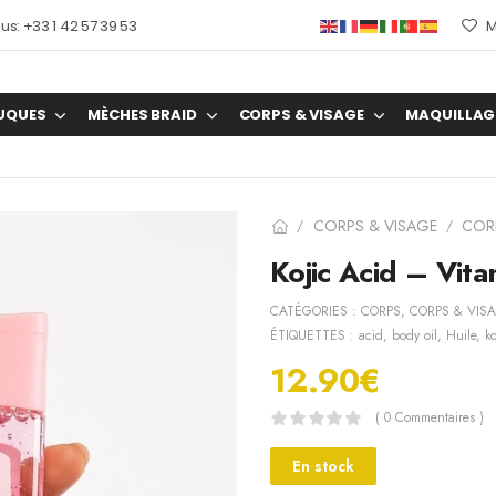
s: +33 1 42 57 39 53
M
UQUES
MÈCHES BRAID
CORPS & VISAGE
MAQUILLAG
CORPS & VISAGE
COR
/
/
Kojic Acid – Vit
CATÉGORIES :
CORPS
,
CORPS & VIS
ÉTIQUETTES :
acid
,
body oil
,
Huile
,
ko
12.90
€
( 0 Commentaires )
En stock