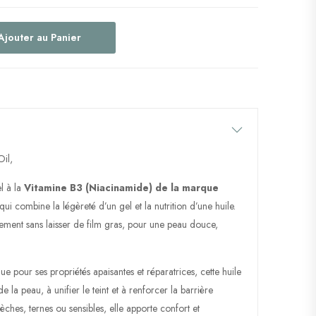
Ajouter au Panier
il,
l à la
Vitamine B3 (Niacinamide) de la marque
qui combine la légèreté d’un gel et la nutrition d’une huile.
ement sans laisser de film gras, pour une peau douce,
e pour ses propriétés apaisantes et réparatrices, cette huile
de la peau, à unifier le teint et à renforcer la barrière
èches, ternes ou sensibles, elle apporte confort et