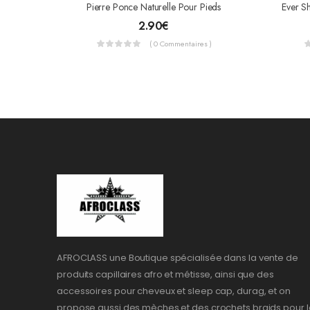
Pierre Ponce Naturelle Pour Pieds
2.90
€
( 0 Commentaires )
AFROCLASS une Boutique spécialisée dans la vente de
produits capillaires afro et métisse, ainsi que des
accessoires pour cheveux et sleep cap, durag, et on
propose aussi des mèches et des crochets braids pour l