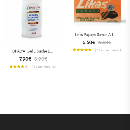
Likas Papaya Savon A La Papaye
5.50
€
6.50
€
( 5 Commentaires )
OPALYA Gel Douche Éclaircissant Gommant 2 En 1 Extrait De Vanille Et Noyaux D’Abricots 300ml
7.90
€
8.90
€
( 1 Commentaires )