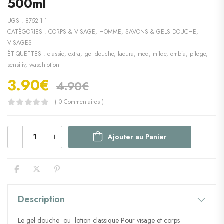
500ml
UGS :
8752-1-1
CATÉGORIES :
CORPS & VISAGE
,
HOMME
,
SAVONS & GELS DOUCHE
,
VISAGES
ÉTIQUETTES :
classic
,
extra
,
gel douche
,
lacura
,
med
,
milde
,
ombia
,
pflege
,
sensitiv
,
waschlotion
3.90
€
4.90
€
( 0 Commentaires )
Ajouter au Panier
Description
Le gel douche ou lotion classique Pour visage et corps