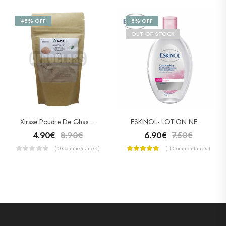
45% OFF
8% OFF
OUT OF STOCK
Xtrase Poudre De Ghassoul 100% Pure Et Naturelle 250g
ESKINOL- LOTION NETTOYANTE FACIAL 225ml
4.90
€
8.90
€
6.90
€
7.50
€
( 0 Commentaires )
( 1 Commentaires )