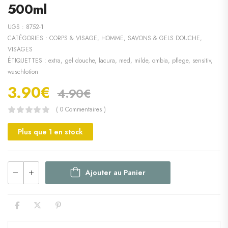
500ml
UGS :
8752-1
CATÉGORIES :
CORPS & VISAGE
,
HOMME
,
SAVONS & GELS DOUCHE
,
VISAGES
ÉTIQUETTES :
extra
,
gel douche
,
lacura
,
med
,
milde
,
ombia
,
pflege
,
sensitiv
,
waschlotion
3.90
€
4.90
€
( 0 Commentaires )
Plus que 1 en stock
Ajouter au Panier