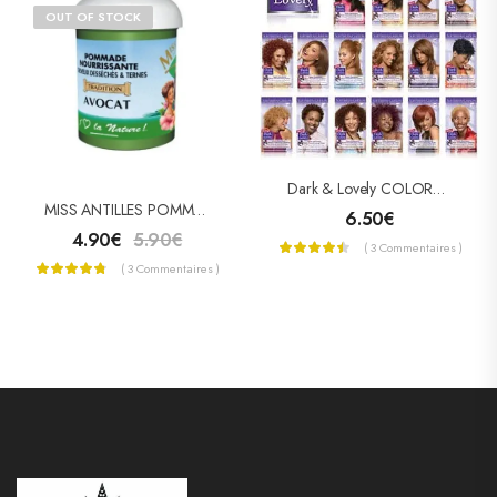
OUT OF STOCK
Dark & Lovely COLORATION PERMANENTE « NUTRITIVE INTENSE »
MISS ANTILLES POMMADE CAPILLAIRE À L’AVOCAT 125ML
6.50
€
4.90
€
5.90
€
( 3 Commentaires )
( 3 Commentaires )