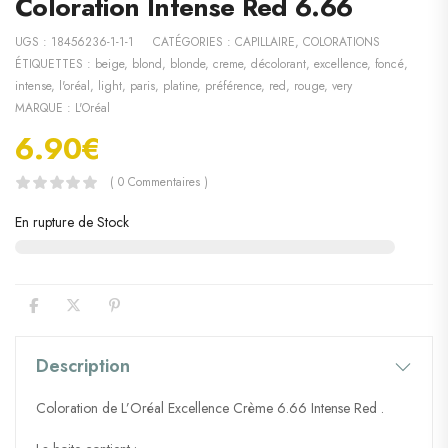
Coloration Intense Red 6.66
UGS :
18456236-1-1-1
CATÉGORIES :
CAPILLAIRE
,
COLORATIONS
ÉTIQUETTES :
beige
,
blond
,
blonde
,
creme
,
décolorant
,
excellence
,
foncé
,
intense
,
l'oréal
,
light
,
paris
,
platine
,
préférence
,
red
,
rouge
,
very
MARQUE :
L'Oréal
6.90
€
( 0 Commentaires )
En rupture de Stock
Description
Coloration de L’Oréal Excellence Crème 6.66 Intense Red .