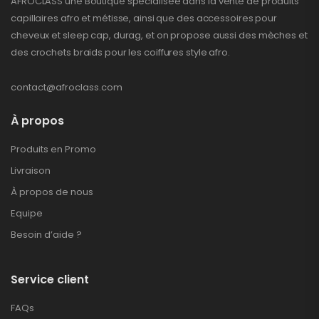
AFROCLASS une Boutique spécialisée dans la vente de produits
capillaires afro et métisse, ainsi que des accessoires pour
cheveux et sleep cap, durag, et on propose aussi des mèches et
des crochets braids pour les coiffures style afro.
contact@afroclass.com
À propos
Produits en Promo
Livraison
À propos de nous
Equipe
Besoin d’aide ?
Service client
FAQs