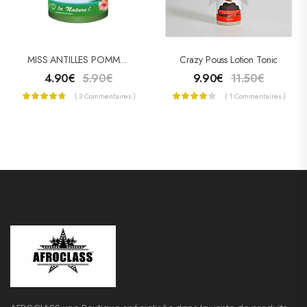
MISS ANTILLES POMMADE CAPILLAIRE À L’AVOCAT 125ML
Crazy Pouss Lotion Tonic
4.90
€
5.90
€
9.90
€
11.50
€
( 3 Commentaires )
( 1 Commentaires )