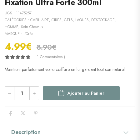
Fixation Ultra Forte 300ml
UGS :
11475257
CATÉGORIES :
CAPILLAIRE
,
CIRES, GELS, LAQUES
,
DESTOCKAGE
,
HOMME
,
Soin Cheveux
MARQUE :
L'Oréal
4.99
€
8.90
€
( 1 Commentaires )
Maintient parfaitement votre coiffure en lui gardant tout son naturel.
Ajouter au Panier
Description