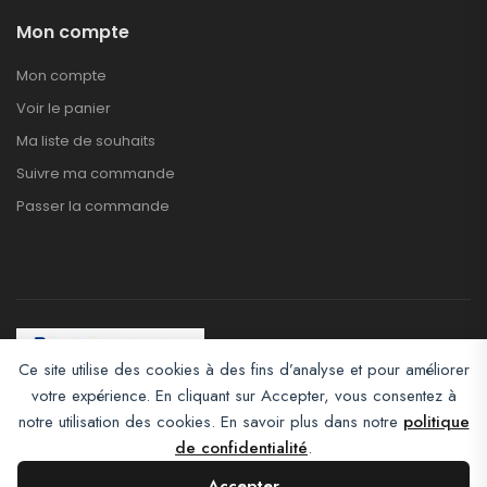
Mon compte
Mon compte
Voir le panier
Ma liste de souhaits
Suivre ma commande
Passer la commande
Ce site utilise des cookies à des fins d’analyse et pour améliorer
votre expérience. En cliquant sur Accepter, vous consentez à
Afroclass eCommerce © 2026. All Rights Reserved
notre utilisation des cookies. En savoir plus dans notre
politique
de confidentialité
.
Accepter