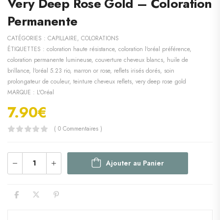
Very Deep Rose Gold – Coloration
Permanente
CATÉGORIES :
CAPILLAIRE
,
COLORATIONS
ÉTIQUETTES :
coloration haute résistance
,
coloration l'oréal préférence
,
coloration permanente lumineuse
,
couverture cheveux blancs
,
huile de
brillance
,
l'oréal 5.23 rio
,
marron or rose
,
reflets irisés dorés
,
soin
prolongateur de couleur
,
teinture cheveux reflets
,
very deep rose gold
MARQUE :
L'Oréal
7.90
€
( 0 Commentaires )
Ajouter au Panier