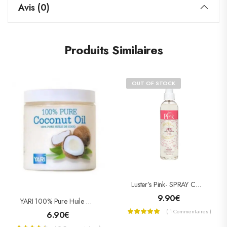
Avis (0)
Produits Similaires
OUT OF STOCK
Luster’s Pink- SPRAY COIFFANT SPRITZ 236ML
9.90
€
YARI 100% Pure Huile De Coco 500ml « Pot »
( 1 Commentaires )
6.90
€