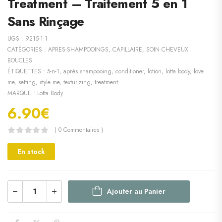
Treatment – Traitement 5 en 1
Sans Rinçage
UGS :
9215-1-1
CATÉGORIES :
APRES-SHAMPOOINGS
,
CAPILLAIRE
,
SOIN CHEVEUX
BOUCLES
ÉTIQUETTES :
5-n-1
,
après shampooing
,
conditioner
,
lotion
,
lotta body
,
love
me
,
setting
,
style me
,
texturizing
,
treatment
MARQUE :
Lotta Body
6.90
€
( 0 Commentaires )
En stock
Ajouter au Panier