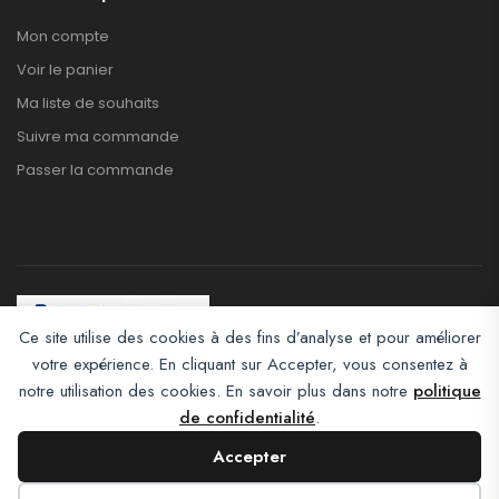
Mon compte
Voir le panier
Ma liste de souhaits
Suivre ma commande
Passer la commande
Ce site utilise des cookies à des fins d’analyse et pour améliorer
votre expérience. En cliquant sur Accepter, vous consentez à
Afroclass eCommerce © 2026. All Rights Reserved
notre utilisation des cookies. En savoir plus dans notre
politique
de confidentialité
.
Accepter