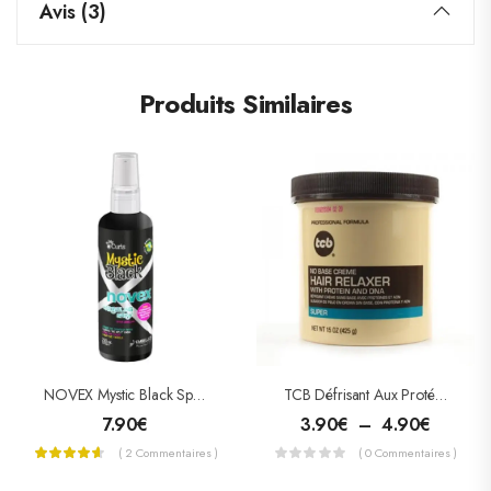
Avis (3)
Produits Similaires
NOVEX Mystic Black Spray Démêlant
TCB Défrisant Aux Protéines Et ADN
7.90
€
3.90
€
–
4.90
€
( 2 Commentaires )
( 0 Commentaires )