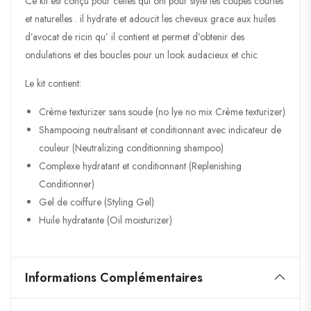
Ce kit est conçu pour celles qui ont pour style les coupes courtes
et naturelles . il hydrate et adoucit les cheveux grace aux huiles
d’avocat de ricin qu’ il contient et permet d’obtenir des
ondulations et des boucles pour un look audacieux et chic
Le kit contient:
Crème texturizer sans soude (no lye no mix Crème texturizer)
Shampooing neutralisant et conditionnant avec indicateur de
couleur (Neutralizing conditionning shampoo)
Complexe hydratant et conditionnant (Replenishing
Conditionner)
Gel de coiffure (Styling Gel)
Huile hydratante (Oil moisturizer)
Informations Complémentaires