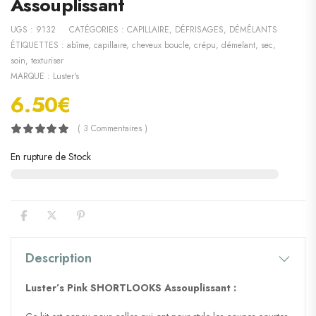
Assouplissant
UGS :
9132
CATÉGORIES :
CAPILLAIRE
,
DÉFRISAGES
,
DÉMÊLANTS
ÉTIQUETTES :
abîme
,
capillaire
,
cheveux boucle
,
crépu
,
démelant
,
sec
,
soin
,
texturiser
MARQUE :
Luster's
6.50
€
( 3 Commentaires )
En rupture de Stock
Description
Luster’s Pink SHORTLOOKS Assouplissant :