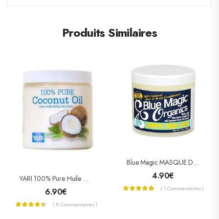
Produits Similaires
Blue Magic MASQUE DE CROISSANCE SUPER SURE GRO
4.90
€
YARI 100% Pure Huile De Coco 500ml « Pot »
( 1 Commentaires )
6.90
€
( 8 Commentaires )