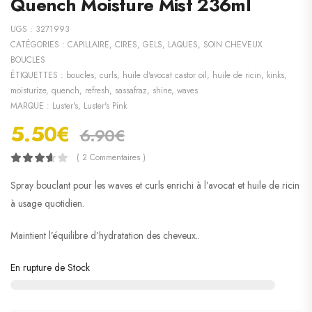
Quench Moisture Mist 236ml
UGS :
3271993
CATÉGORIES :
CAPILLAIRE
,
CIRES, GELS, LAQUES
,
SOIN CHEVEUX
BOUCLES
ÉTIQUETTES :
boucles
,
curls
,
huile d'avocat castor oil
,
huile de ricin
,
kinks
,
moisturize
,
quench
,
refresh
,
sassafraz
,
shine
,
waves
MARQUE :
Luster's
,
Luster's Pink
5.50
€
6.90
€
( 2 Commentaires )
Spray bouclant pour les waves et curls enrichi à l’avocat et huile de ricin
à usage quotidien.
Maintient l’équilibre d’hydratation des cheveux..
En rupture de Stock