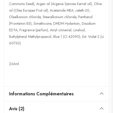
Communis Seed), Argan oil (Argania Spinosa Kernel oil), Olive
oil (Olea Europae Fruit oil), Acetamide MEA, ceteth-20,
Olealkonium chloride, Stearalkonium chloride, Panthenol
(Provitamin B5), Simethicone, DMDM Hydantoin, Disodium
EDTA, Fragrance (parfum), Amyl cinnamal, Linalool,
Buthylphenyl Methylpropianol, Blue 1 (CI 42090), Ext. Violet 2 (ci
60730).
236ml
Informations Complémentaires
Avis (2)