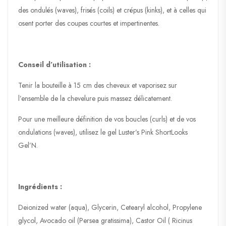
des ondulés (waves), frisés (coils) et crépus (kinks), et à celles qui
osent porter des coupes courtes et impertinentes.
Conseil d’utilisation :
Tenir la bouteille à 15 cm des cheveux et vaporisez sur
l’ensemble de la chevelure puis massez délicatement.
Pour une meilleure définition de vos boucles (curls) et de vos
ondulations (waves), utilisez le gel Luster’s Pink ShortLooks
Gel’N.
Ingrédients :
Deionized water (aqua), Glycerin, Cetearyl alcohol, Propylene
glycol, Avocado oil (Persea gratissima), Castor Oil ( Ricinus