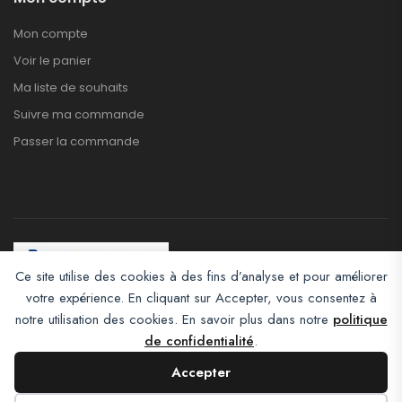
Mon compte
Voir le panier
Ma liste de souhaits
Suivre ma commande
Passer la commande
Ce site utilise des cookies à des fins d’analyse et pour améliorer
votre expérience. En cliquant sur Accepter, vous consentez à
Afroclass eCommerce © 2026. All Rights Reserved
notre utilisation des cookies. En savoir plus dans notre
politique
de confidentialité
.
Accepter