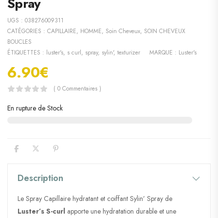
Spray
UGS :
038276009311
CATÉGORIES :
CAPILLAIRE
,
HOMME
,
Soin Cheveux
,
SOIN CHEVEUX
BOUCLES
ÉTIQUETTES :
luster's
,
s curl
,
spray
,
sylin'
,
texturizer
MARQUE :
Luster's
6.90
€
( 0 Commentaires )
En rupture de Stock
Description
Le Spray Capillaire hydratant et coiffant Sylin’ Spray de
Luster’s S-curl
apporte une hydratation durable et une