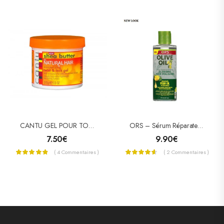
CANTU GEL POUR TORSADES ET LOCKS KARITE (TWIST & LOCK)
ORS – Sérum Réparateur À L’huile D’olive
7.50
€
9.90
€
( 4 Commentaires )
( 2 Commentaires )