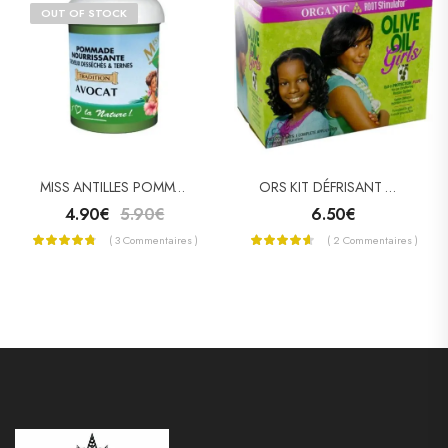
OUT OF STOCK
MISS ANTILLES POMMADE CAPILLAIRE À L’AVOCAT 125ML
ORS KIT DÉFRISANT OLIVE OIL GIRLS
4.90
€
5.90
€
6.50
€
( 3 Commentaires )
( 2 Commentaires )