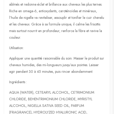
abîmés et redonne éclat et brillance aux cheveux les plus ternes.
Riche en omega-6, antioxydants, caroténoïdes et minéraux,
l’huile de nigelle va revitaliser, assouplir et tonifier le cuir chevelu
et les cheveux. Grâce à sa formule unique, il calme les frisottis
mais surtout nourrit en profondeur, renforce la fibre et ravive la
couleur.
Utilisation:
Appliquer une quantité raisonnable du soin. Masser le produit sur
cheveux humides, des mi-longueurs jusqu’aux pointes. Laisser
agir pendant 30 à 45 minutes, puis rincer abondamment.
Ingrédients :
AQUA (WATER), CETEARYL ALCOHOL, CETRIMONIUM
CHLORIDE, BEHENTRIMONIUM CHLORIDE, MYRISTYL
ALCOHOL, NIGELLA SATIVA SEED OIL, PARFUM
(FRAGRANCE), HYDROLYZED HYALURONIC ACID,