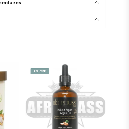
entaires
7% OFF