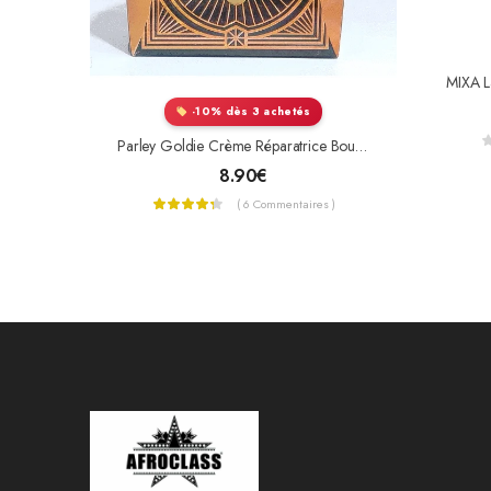
-10% dès 3 achetés
Parley Goldie Crème Réparatrice Boutons Et Tâches Visage
8.90
€
( 6 Commentaires )