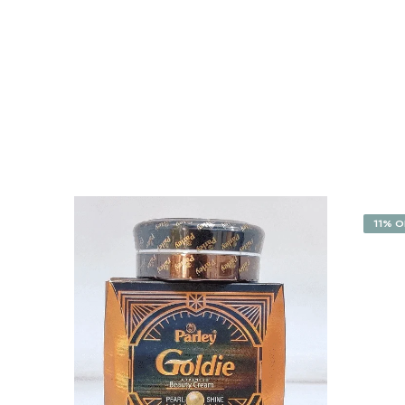
11% O