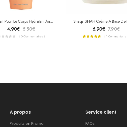
MIXA Lait Pour Le Corps Hydratant Anti-Dessèchement 250ml
4.90
€
5.50
€
6.90
€
7.90
€
( 0 Commentaires )
( 1 Commentaires
À propos
Service client
Produits en Promo
FAQs