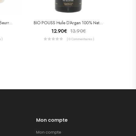
Shaqa SHAH Crème À Base De Beurre De Cacao
BIO POUSS Huile D’Argan 100% Naturel 100ml
12.90
€
13.90
€
 )
( 0 Commentaires )
Mon compte
Mon compte