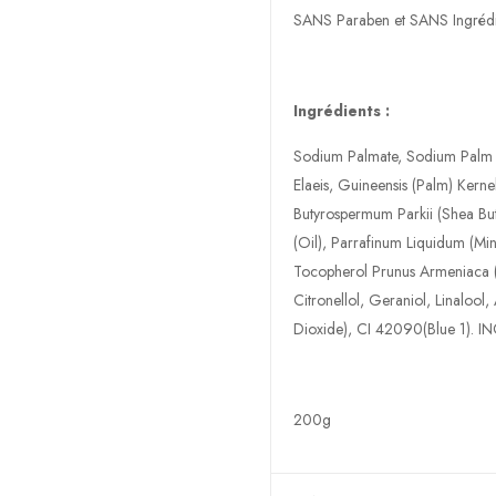
SANS Paraben et SANS Ingrédient
Ingrédients :
Sodium Palmate, Sodium Palm K
Elaeis, Guineensis (Palm) Kern
Butyrospermum Parkii (Shea Butt
(Oil), Parrafinum Liquidum (Min
Tocopherol Prunus Armeniaca (Ap
Citronellol, Geraniol, Linaloo
Dioxide), CI 42090(Blue 1). IN
200g