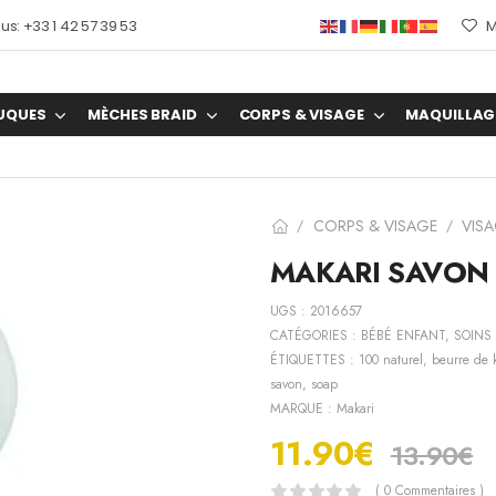
s: +33 1 42 57 39 53
M
UQUES
MÈCHES BRAID
CORPS & VISAGE
MAQUILLAG
CORPS & VISAGE
VIS
/
/
MAKARI SAVON 
UGS :
2016657
CATÉGORIES :
BÉBÉ ENFANT
,
SOINS
ÉTIQUETTES :
100 naturel
,
beurre de k
savon
,
soap
MARQUE :
Makari
11.90
€
13.90
€
( 0 Commentaires )