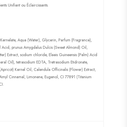
s Unifiant ou Éclaircissants.
ernelate, Aqua (Water), Glycerin, Parfum (Fragrance),
el Acid, prunus Amygdalus Dulcis (Sweet Almond) Oil,
er) Extract, sodium chloride, Elaeis Guineensis (Palm) Acid
eral Oil), tetrasodium EDTA, Tretrasodium Etidronate,
ricot) Kernel Oil, Calendula Officinalis (Flower) Extract,
l, Amyl Cinnamal, Limonene, Eugenol, CI 77891 (Titanium
CI.