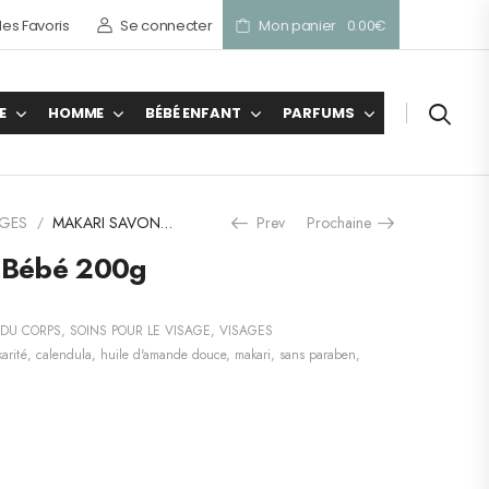
es Favoris
Se connecter
Mon panier
0.00
€
E
HOMME
BÉBÉ ENFANT
PARFUMS
AGES
MAKARI SAVON Bébé 200g
Prev
Prochaine
/
Bébé 200g
 DU CORPS
,
SOINS POUR LE VISAGE
,
VISAGES
arité
,
calendula
,
huile d'amande douce
,
makari
,
sans paraben
,