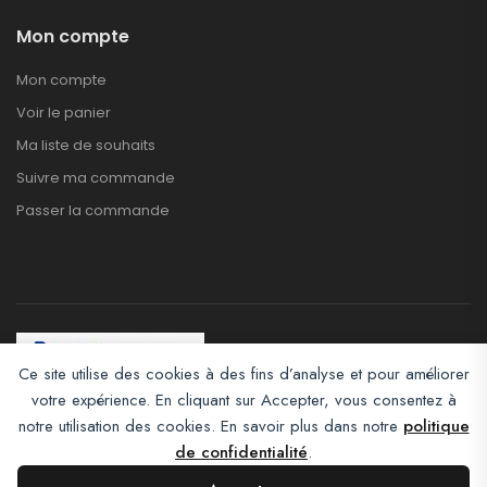
Mon compte
Mon compte
Voir le panier
Ma liste de souhaits
Suivre ma commande
Passer la commande
Ce site utilise des cookies à des fins d’analyse et pour améliorer
votre expérience. En cliquant sur Accepter, vous consentez à
Afroclass eCommerce © 2026. All Rights Reserved
notre utilisation des cookies. En savoir plus dans notre
politique
de confidentialité
.