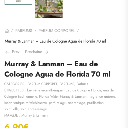
PARFUMS
PARFUM CORPOREL
/
/
/
Murray & Lanman – Eau de Cologne Agua de Florida 70 ml
Prev
Prochaine
Murray & Lanman – Eau de
Cologne Agua de Florida 70 ml
CATÉGORIES :
PARFUM CORPOREL
,
PARFUMS
,
Parfums
ÉTIQUETTES :
bien-être aromathérapie.
,
Eau de Cologne Florida
,
eau de
Cologne traditionnelle
,
Florida Water Murray & Lanman
,
fragrance unisexe
,
lotion tonique rafraîchissante
,
parfum agrumes vintage
,
purification
spirituelle
,
soin après-rasage
MARQUE :
Murray & Lanman
6.90
€