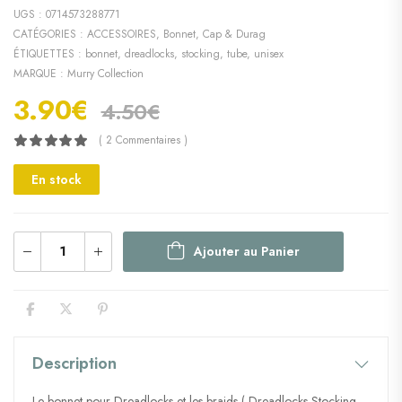
UGS :
0714573288771
CATÉGORIES :
ACCESSOIRES
,
Bonnet, Cap & Durag
ÉTIQUETTES :
bonnet
,
dreadlocks
,
stocking
,
tube
,
unisex
MARQUE :
Murry Collection
3.90
€
4.50
€
( 2 Commentaires )
En stock
Ajouter au Panier
Description
Le bonnet pour Dreadlocks et les braids ( Dreadlocks Stocking