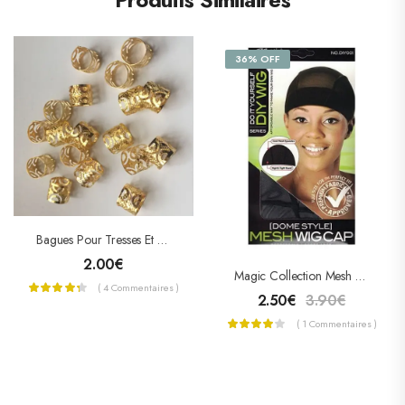
36% OFF
Bagues Pour Tresses Et Locks
2.00
€
Magic Collection Mesh Wig Cap
( 4 Commentaires )
2.50
€
3.90
€
( 1 Commentaires )