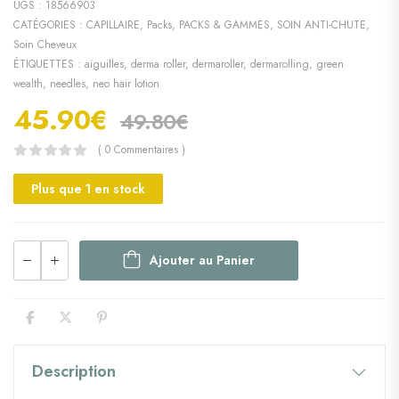
UGS :
18566903
CATÉGORIES :
CAPILLAIRE
,
Packs
,
PACKS & GAMMES
,
SOIN ANTI-CHUTE
,
Soin Cheveux
ÉTIQUETTES :
aiguilles
,
derma roller
,
dermaroller
,
dermarolling
,
green
wealth
,
needles
,
neo hair lotion
45.90
€
49.80
€
( 0 Commentaires )
Plus que 1 en stock
Ajouter au Panier
Description