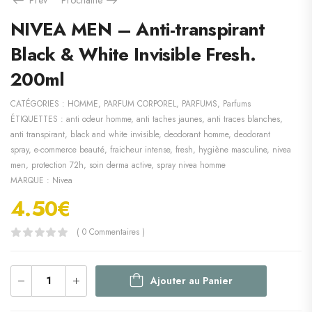
NIVEA MEN – Anti-transpirant
Black & White Invisible Fresh.
200ml
CATÉGORIES :
HOMME
,
PARFUM CORPOREL
,
PARFUMS
,
Parfums
ÉTIQUETTES :
anti odeur homme
,
anti taches jaunes
,
anti traces blanches
,
anti transpirant
,
black and white invisible
,
deodorant homme
,
deodorant
spray
,
e-commerce beauté
,
fraicheur intense
,
fresh
,
hygiène masculine
,
nivea
men
,
protection 72h
,
soin derma active
,
spray nivea homme
MARQUE :
Nivea
4.50
€
( 0 Commentaires )
Ajouter au Panier