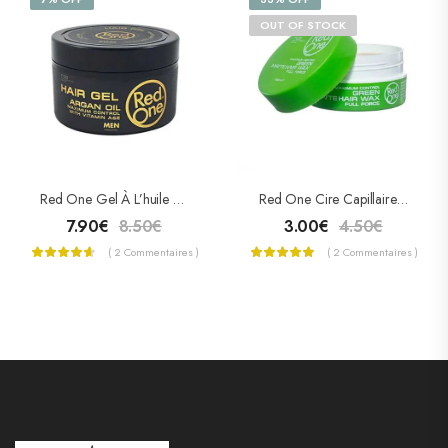
OUT OF STOCK
Red One Gel À L’huile D’Argan 450ml
Red One Cire Capillaire « Green » Matte Hair Wax
7.90
€
8.50
€
3.00
€
4.50
€
( 2 Commentaires )
( 2 Commentaires )