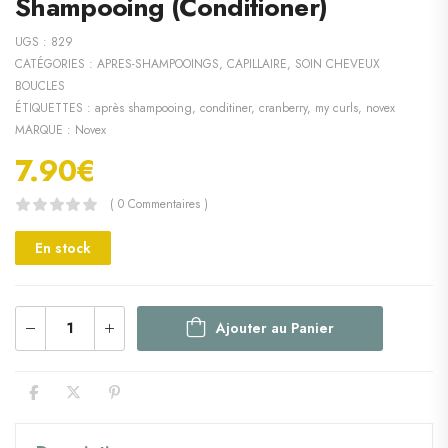
Shampooing (Conditioner)
UGS :
829
CATÉGORIES :
APRES-SHAMPOOINGS
,
CAPILLAIRE
,
SOIN CHEVEUX
BOUCLES
ÉTIQUETTES :
après shampooing
,
conditiner
,
cranberry
,
my curls
,
novex
MARQUE :
Novex
7.90
€
( 0 Commentaires )
En stock
Ajouter au Panier