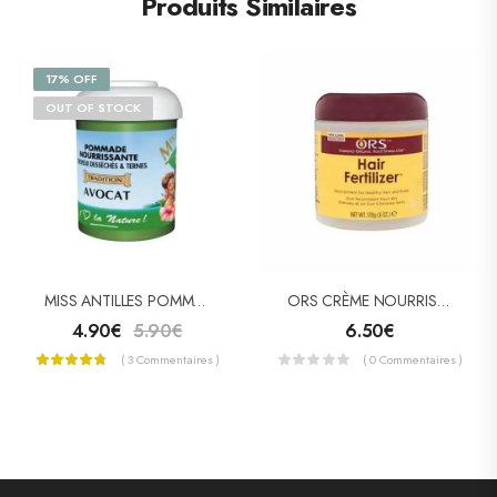
Produits Similaires
17% OFF
OUT OF STOCK
MISS ANTILLES POMMADE CAPILLAIRE À L’AVOCAT 125ML
ORS CRÈME NOURRISSANTE HAIR FERTILIZER
4.90
€
5.90
€
6.50
€
( 3 Commentaires )
( 0 Commentaires )